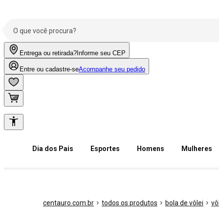
Entrega ou retirada?
Informe seu CEP
Entre ou cadastre-se
Acompanhe seu pedido
Dia dos Pais
Esportes
Homens
Mulheres
centauro.com.br
todos os produtos
bola de vôlei
vô