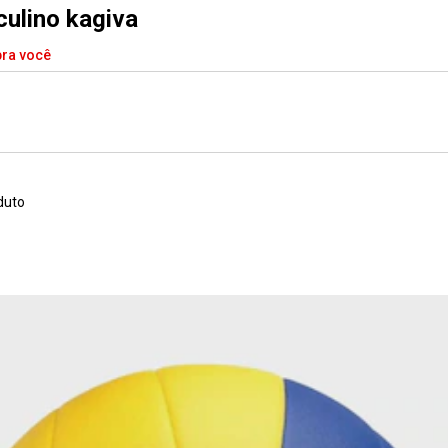
culino kagiva
pra você
duto