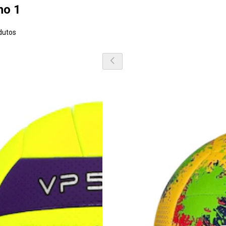
ho 1
dutos