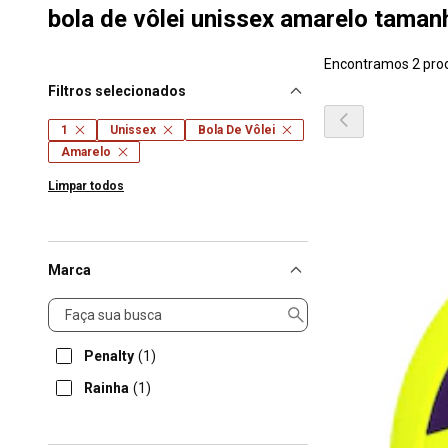
bola de vôlei unissex amarelo taman
Encontramos 2 pro
Filtros selecionados
1
Unissex
Bola De Vôlei
Amarelo
Limpar todos
Marca
Marca
Penalty
(1)
Rainha
(1)