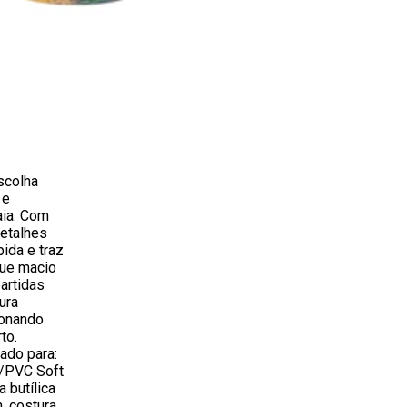
scolha
 e
ia. Com
etalhes
ida e traz
que macio
partidas
ura
ionando
to.
ado para:
U/PVC Soft
 butílica
, costura