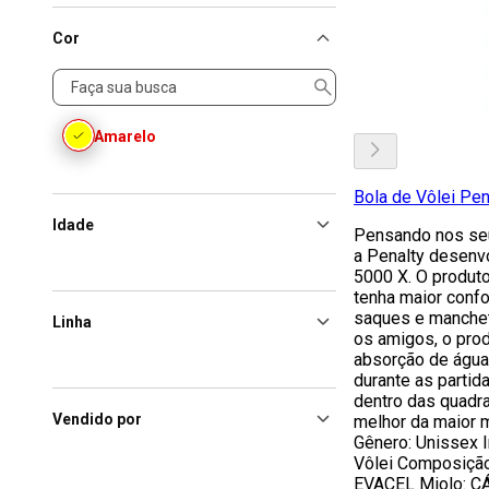
Cor
Cor
Amarelo
Bola de Vôlei Pe
Idade
Pensando nos seu
a Penalty desenv
5000 X. O produto
tenha maior confo
saques e manchet
Linha
os amigos, o pro
absorção de água
durante as partid
dentro das quadr
Vendido por
melhor da maior m
Gênero: Unissex I
Vôlei Composição
EVACEL Miolo: C