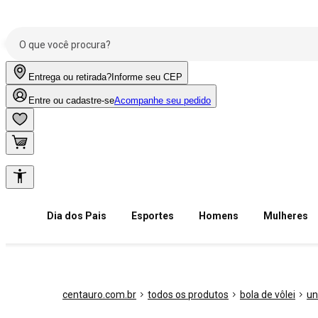
Entrega ou retirada?
Informe seu CEP
Entre ou cadastre-se
Acompanhe seu pedido
Dia dos Pais
Esportes
Homens
Mulheres
centauro.com.br
todos os produtos
bola de vôlei
un