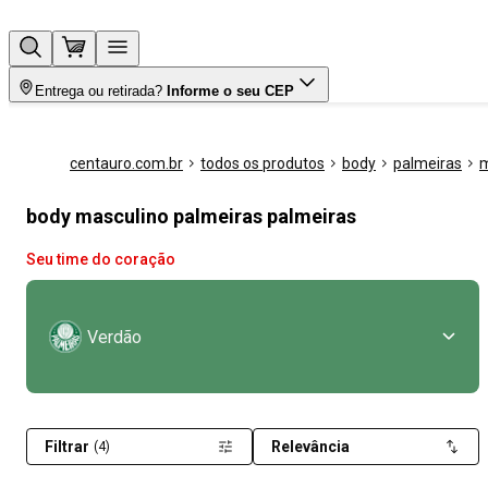
Entrega ou retirada?
Informe o seu CEP
centauro.com.br
todos os produtos
body
palmeiras
m
body masculino palmeiras palmeiras
Seu time do coração
Verdão
Filtrar
Relevância
(4)