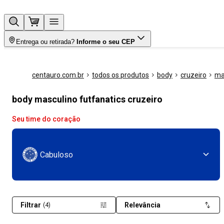
Entrega ou retirada?
Informe o seu CEP
centauro.com.br
todos os produtos
body
cruzeiro
ma
body masculino futfanatics cruzeiro
Seu time do coração
Cabuloso
Filtrar
Relevância
(4)