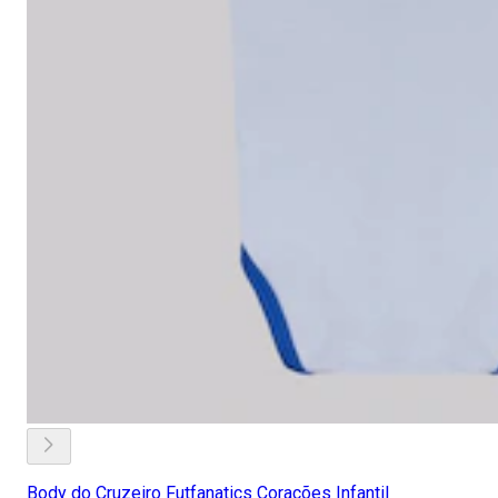
Body do Cruzeiro Futfanatics Corações Infantil