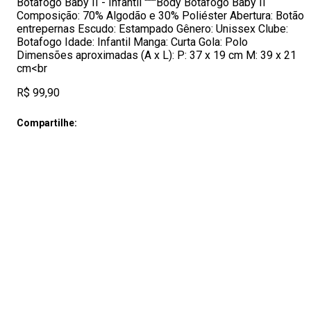
Botafogo Baby II - Infantil ''''''''Body Botafogo Baby II
Composição: 70% Algodão e 30% Poliéster Abertura: Botão
entrepernas Escudo: Estampado Gênero: Unissex Clube:
Botafogo Idade: Infantil Manga: Curta Gola: Polo
Dimensões aproximadas (A x L): P: 37 x 19 cm M: 39 x 21
cm<br
R$ 99,90
Compartilhe: