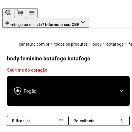
Entrega ou retirada?
Informe o seu CEP
centauro.com.br
todos os produtos
body
botafogo
f
body feminino botafogo botafogo
Seu time do coração
Fogão
Filtrar
Relevância
(4)