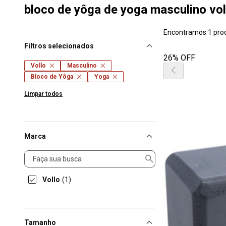
bloco de yôga de yoga masculino vol
Encontramos 1 pro
Filtros selecionados
26% OFF
Vollo
Masculino
Bloco de Yôga
Yoga
Limpar todos
Marca
Marca
Vollo
(1)
Tamanho