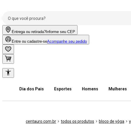
Entrega ou retirada?
Informe seu CEP
Entre ou cadastre-se
Acompanhe seu pedido
Dia dos Pais
Esportes
Homens
Mulheres
centauro.com.br
todos os produtos
bloco de yôga