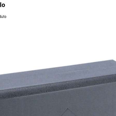
lo
duto