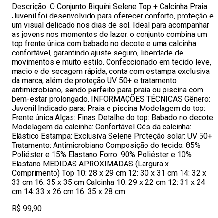
Descrição: O Conjunto Biquíni Selene Top + Calcinha Praia
Juvenil foi desenvolvido para oferecer conforto, proteção e
um visual delicado nos dias de sol. Ideal para acompanhar
as jovens nos momentos de lazer, o conjunto combina um
top frente única com babado no decote e uma calcinha
confortável, garantindo ajuste seguro, liberdade de
movimentos e muito estilo. Confeccionado em tecido leve,
macio e de secagem rápida, conta com estampa exclusiva
da marca, além de proteção UV 50+ e tratamento
antimicrobiano, sendo perfeito para praia ou piscina com
bem-estar prolongado. INFORMAÇÕES TÉCNICAS Gênero:
Juvenil Indicado para: Praia e piscina Modelagem do top:
Frente única Alças: Finas Detalhe do top: Babado no decote
Modelagem da calcinha: Confortável Cós da calcinha:
Elástico Estampa: Exclusiva Selene Proteção solar: UV 50+
Tratamento: Antimicrobiano Composição do tecido: 85%
Poliéster e 15% Elastano Forro: 90% Poliéster e 10%
Elastano MEDIDAS APROXIMADAS (Largura x
Comprimento) Top 10: 28 x 29 cm 12: 30 x 31 cm 14: 32 x
33 cm 16: 35 x 35 cm Calcinha 10: 29 x 22 cm 12: 31 x 24
cm 14: 33 x 26 cm 16: 35 x 28 cm
R$ 99,90