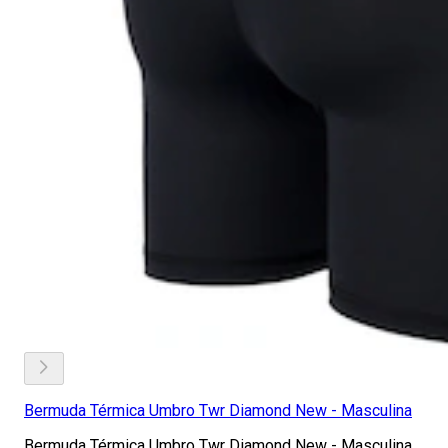
Bermuda Térmica Umbro Twr Diamond New - Masculina
Bermuda Térmica Umbro Twr Diamond New - Masculina