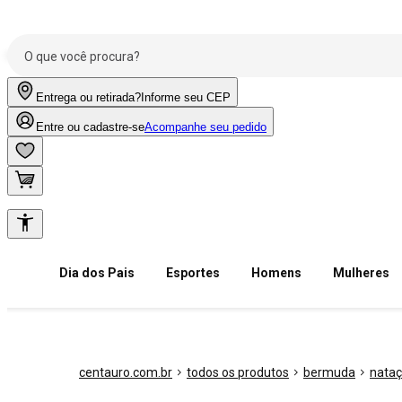
Entrega ou retirada?
Informe seu CEP
Entre ou cadastre-se
Acompanhe seu pedido
Dia dos Pais
Esportes
Homens
Mulheres
centauro.com.br
todos os produtos
bermuda
nata