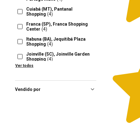
Cuiabá (MT), Pantanal
Shopping
(4)
Franca (SP), Franca Shopping
Center
(4)
Itabuna (BA), Jequitibá Plaza
Shopping
(4)
Joinville (SC), Joinville Garden
Shopping
(4)
Ver todos
Pouso Alegre (MG),
Serrasul
(4)
Presidente Prudente (SP),
Prudente Shopping
(4)
Vendido por
Rio Claro (SP), Shopping Rio
Claro
(4)
Rio De Janeiro (RJ), Park
Shopping Campo Grande
(4)