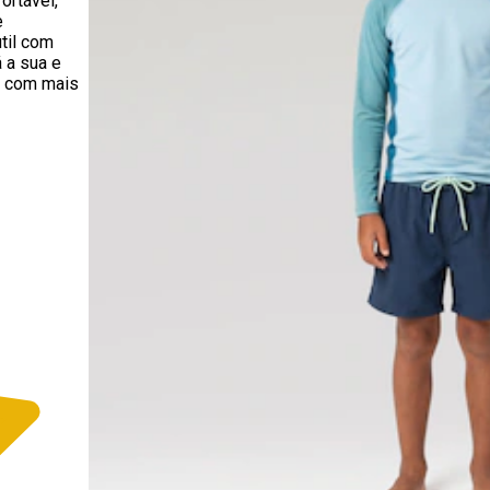
rtável,
e
til com
á a sua e
r com mais