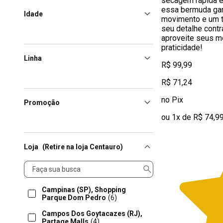
secagem rápida e
essa bermuda gar
Idade
movimento e um t
seu detalhe contra
aproveite seus m
praticidade!
Linha
R$ 99,99
R$ 71,24
no Pix
Promoção
ou 1x de R$ 74,9
Loja
(Retire na loja Centauro)
Loja
Campinas (SP), Shopping
Parque Dom Pedro
(6)
Campos Dos Goytacazes (RJ),
Partage Malls
(4)