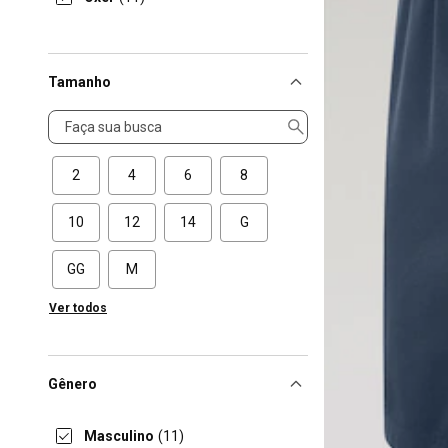
Tamanho
Tamanho
2
4
6
8
10
12
14
G
GG
M
Ver todos
Gênero
Masculino
(11)