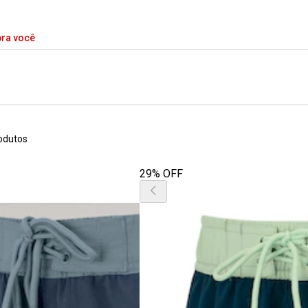
pra você
odutos
29% OFF