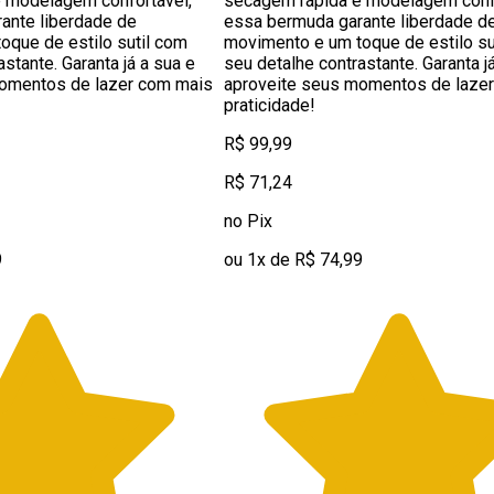
 modelagem confortável,
secagem rápida e modelagem confo
ante liberdade de
essa bermuda garante liberdade d
oque de estilo sutil com
movimento e um toque de estilo su
stante. Garanta já a sua e
seu detalhe contrastante. Garanta j
omentos de lazer com mais
aproveite seus momentos de laze
praticidade!
R$ 99,99
R$ 71,24
no Pix
9
ou 1x de R$ 74,99