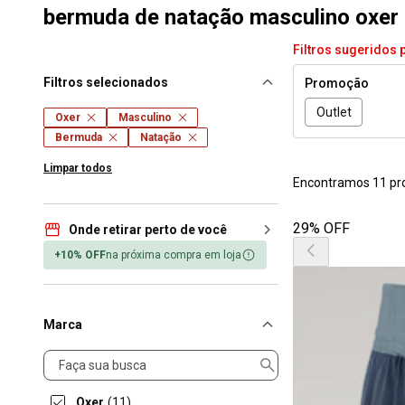
bermuda de natação masculino oxer
Filtros sugeridos 
Filtros selecionados
Promoção
Outlet
Oxer
Masculino
Bermuda
Natação
Limpar todos
Encontramos 11 pr
29% OFF
Onde retirar perto de você
+10% OFF
na próxima compra em loja
Marca
Marca
Oxer
(11)