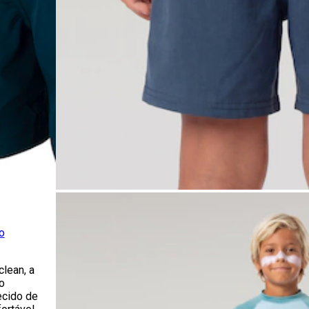
o
lean, a
o
ecido de