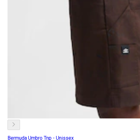
Bermuda Umbro Tnp - Unissex