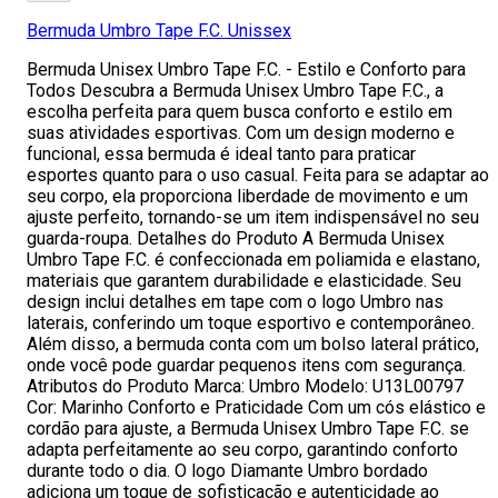
Bermuda Umbro Tape F.C. Unissex
Bermuda Unisex Umbro Tape F.C. - Estilo e Conforto para
Todos Descubra a Bermuda Unisex Umbro Tape F.C., a
escolha perfeita para quem busca conforto e estilo em
suas atividades esportivas. Com um design moderno e
funcional, essa bermuda é ideal tanto para praticar
esportes quanto para o uso casual. Feita para se adaptar ao
seu corpo, ela proporciona liberdade de movimento e um
ajuste perfeito, tornando-se um item indispensável no seu
guarda-roupa. Detalhes do Produto A Bermuda Unisex
Umbro Tape F.C. é confeccionada em poliamida e elastano,
materiais que garantem durabilidade e elasticidade. Seu
design inclui detalhes em tape com o logo Umbro nas
laterais, conferindo um toque esportivo e contemporâneo.
Além disso, a bermuda conta com um bolso lateral prático,
onde você pode guardar pequenos itens com segurança.
Atributos do Produto Marca: Umbro Modelo: U13L00797
Cor: Marinho Conforto e Praticidade Com um cós elástico e
cordão para ajuste, a Bermuda Unisex Umbro Tape F.C. se
adapta perfeitamente ao seu corpo, garantindo conforto
durante todo o dia. O logo Diamante Umbro bordado
adiciona um toque de sofisticação e autenticidade ao