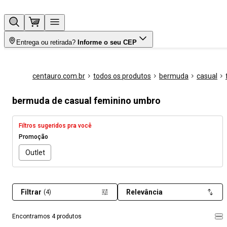
Entrega ou retirada?
Informe o seu CEP
centauro.com.br
todos os produtos
bermuda
casual
bermuda de casual feminino umbro
Filtros sugeridos pra você
Promoção
Outlet
Filtrar
Relevância
(4)
Encontramos 4 produtos