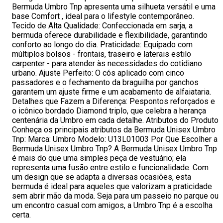
Bermuda Umbro Tnp apresenta uma silhueta versátil e uma
base Comfort , ideal para o lifestyle contemporâneo.
Tecido de Alta Qualidade: Confeccionada em sarja, a
bermuda oferece durabilidade e flexibilidade, garantindo
conforto ao longo do dia. Praticidade: Equipado com
múltiplos bolsos - frontais, traseiro e laterais estilo
carpenter - para atender às necessidades do cotidiano
urbano. Ajuste Perfeito: O cós aplicado com cinco
passadores e o fechamento da braguilha por ganchos
garantem um ajuste firme e um acabamento de alfaiataria.
Detalhes que Fazem a Diferença: Pespontos reforçados e
o icônico bordado Diamond triplo, que celebra a herança
centenária da Umbro em cada detalhe. Atributos do Produto
Conheça os principais atributos da Bermuda Unisex Umbro
Tnp: Marca: Umbro Modelo: U13L01003 Por Que Escolher a
Bermuda Unisex Umbro Tnp? A Bermuda Unisex Umbro Tnp
é mais do que uma simples peça de vestuário; ela
representa uma fusão entre estilo e funcionalidade. Com
um design que se adapta a diversas ocasiões, esta
bermuda é ideal para aqueles que valorizam a praticidade
sem abrir mão da moda. Seja para um passeio no parque ou
um encontro casual com amigos, a Umbro Tnp é a escolha
certa.