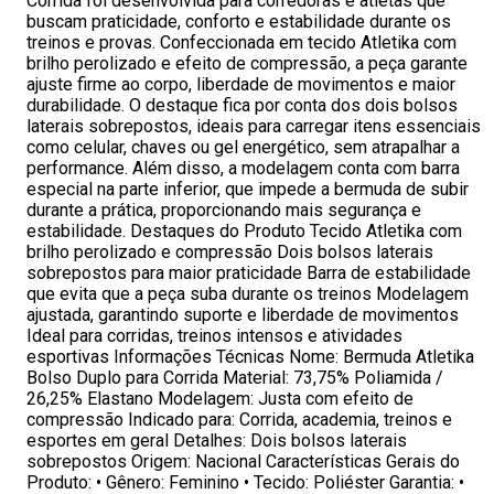
Corrida foi desenvolvida para corredoras e atletas que
buscam praticidade, conforto e estabilidade durante os
treinos e provas. Confeccionada em tecido Atletika com
brilho perolizado e efeito de compressão, a peça garante
ajuste firme ao corpo, liberdade de movimentos e maior
durabilidade. O destaque fica por conta dos dois bolsos
laterais sobrepostos, ideais para carregar itens essenciais
como celular, chaves ou gel energético, sem atrapalhar a
performance. Além disso, a modelagem conta com barra
especial na parte inferior, que impede a bermuda de subir
durante a prática, proporcionando mais segurança e
estabilidade. Destaques do Produto Tecido Atletika com
brilho perolizado e compressão Dois bolsos laterais
sobrepostos para maior praticidade Barra de estabilidade
que evita que a peça suba durante os treinos Modelagem
ajustada, garantindo suporte e liberdade de movimentos
Ideal para corridas, treinos intensos e atividades
esportivas Informações Técnicas Nome: Bermuda Atletika
Bolso Duplo para Corrida Material: 73,75% Poliamida /
26,25% Elastano Modelagem: Justa com efeito de
compressão Indicado para: Corrida, academia, treinos e
esportes em geral Detalhes: Dois bolsos laterais
sobrepostos Origem: Nacional Características Gerais do
Produto: • Gênero: Feminino • Tecido: Poliéster Garantia: •