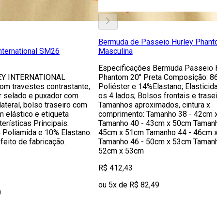
Bermuda de Passeio Hurley Phant
nternational SM26
Masculina
Especificações Bermuda Passeio 
Y INTERNATIONAL
Phantom 20" Preta Composição: 8
om travestes contrastante,
Poliéster e 14%Elastano; Elasticid
er selado e puxador com
os 4 lados; Bolsos frontais e trasei
 lateral, bolso traseiro com
Tamanhos aproximados, cintura x
m elástico e etiqueta
comprimento: Tamanho 38 - 42cm 
rísticas Principais:
Tamanho 40 - 43cm x 50cm Tamanh
Poliamida e 10% Elastano.
45cm x 51cm Tamanho 44 - 46cm 
feito de fabricação.
Tamanho 46 - 50cm x 53cm Tamanh
52cm x 53cm
R$ 412,43
ou 5x de R$ 82,49
0