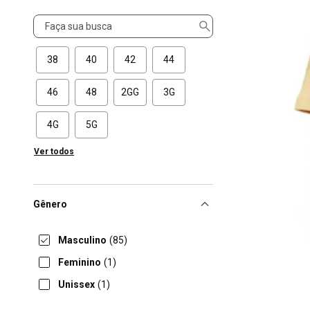
Tamanho
38
40
42
44
46
48
2GG
3G
4G
5G
Ver todos
Gênero
Masculino
(85)
Feminino
(1)
Unissex
(1)