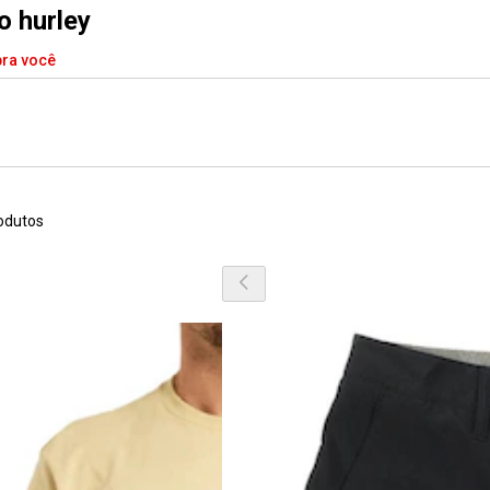
o hurley
pra você
odutos