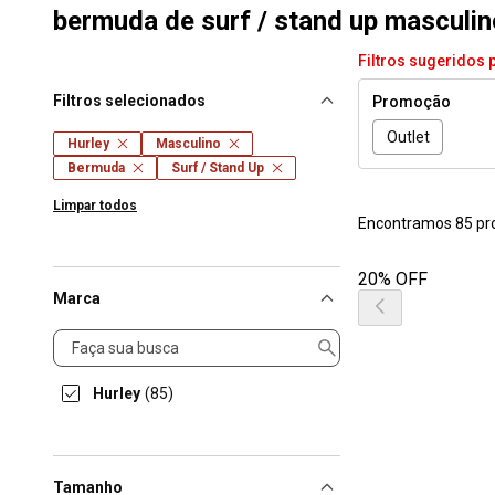
bermuda de surf / stand up masculin
Filtros sugeridos 
Filtros selecionados
Promoção
Outlet
Hurley
Masculino
Bermuda
Surf / Stand Up
Limpar todos
Encontramos 85 pr
20% OFF
Marca
Marca
Hurley
(85)
Tamanho