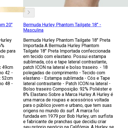
om 20"
Bermuda Hurley Phantom Tailgate 18" -
Masculina
Hurley
Bermuda Hurley Phantom Tailgate 18" Preta
6%
Importada A Bermuda Hurley Phantom
ade para
Tailgate 18" Preta Importada confeccionada
ro.
em tecido com elastano. Possui estampa
sublimada, cós e tape lateral contrastante,
x 49cm
patch ICON na lateral e bolso traseiro. - 18
o 42 -
polegadas de comprimento - Tecido com
x 52cm
elastano - Estampa sublimada - Cós e Tape
o 48 -
lateral contrastante - Patch ICON na lateral -
Bolso traseiro Composição: 92% Poliéster e
8% Elastano Sobre a Marca Hurley A Hurley é
uma marca de roupas e acessórios voltada
para o público jovem e urbano, que tem suas
origens no mundo do surf. A marca foi
fundada em 1979 por Bob Hurley, um surfista
e fabricante de pranchas que decidiu criar
seu próprio negócio na Califórnia. A Hurley se