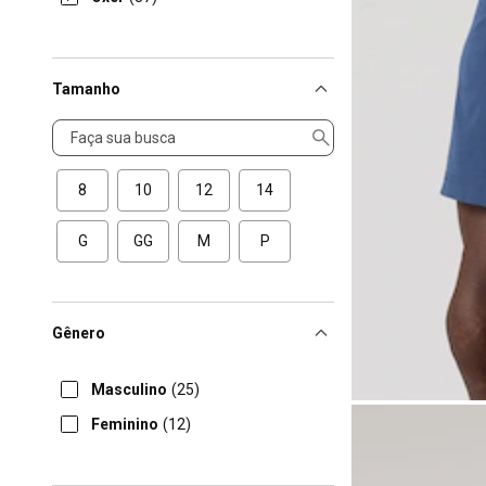
Tamanho
Tamanho
8
10
12
14
G
GG
M
P
Gênero
Masculino
(25)
Feminino
(12)