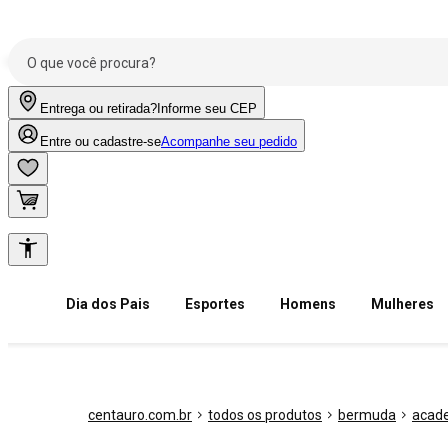
Entrega ou retirada?
Informe seu CEP
Entre ou cadastre-se
Acompanhe seu pedido
Dia dos Pais
Esportes
Homens
Mulheres
centauro.com.br
todos os produtos
bermuda
acade