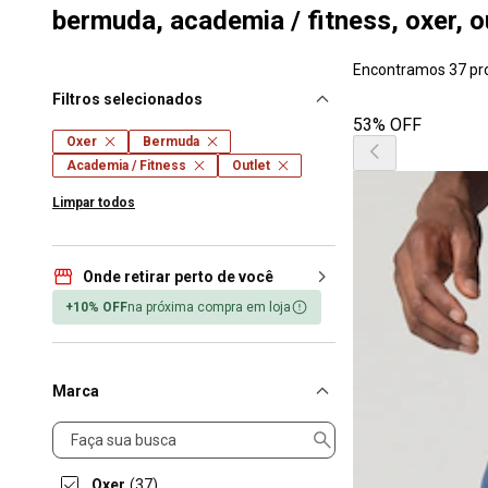
bermuda, academia / fitness, oxer, o
Encontramos 37 pr
Filtros selecionados
53% OFF
Oxer
Bermuda
Academia / Fitness
Outlet
Limpar todos
Onde retirar perto de você
+10% OFF
na próxima compra em loja
Marca
Marca
Oxer
(37)