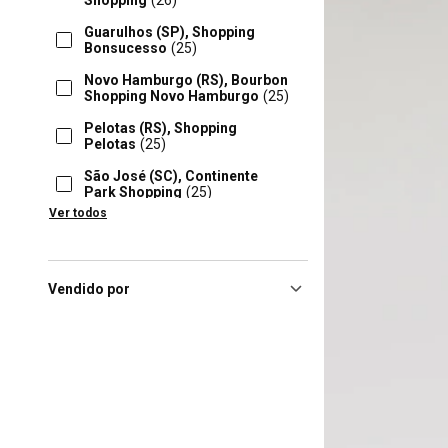
Shopping
(26)
Guarulhos (SP), Shopping
Bonsucesso
(25)
Novo Hamburgo (RS), Bourbon
Shopping Novo Hamburgo
(25)
Pelotas (RS), Shopping
Pelotas
(25)
São José (SC), Continente
Park Shopping
(25)
Ver todos
Campinas (SP), Shopping
Parque Das Bandeiras
(24)
Londrina (PR), Boulevard
Londrina Shopping
(24)
Vendido por
Sao Paulo (SP), Parque
Maia
(24)
São Leopoldo (RS), Bourbon
Shopping
(24)