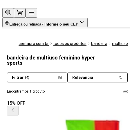
Entrega ou retirada?
Informe o seu CEP
centauro.com.br
todos os produtos
bandeira
multiuso
bandeira de multiuso feminino hyper
sports
Filtrar
Relevância
(4)
Encontramos 1 produto
15% OFF