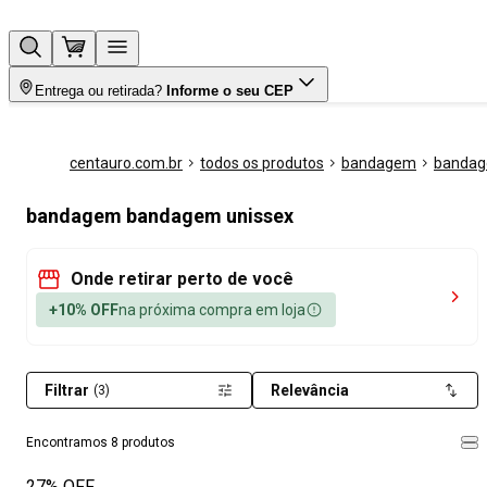
Entrega ou retirada?
Informe o seu CEP
centauro.com.br
todos os produtos
bandagem
banda
bandagem bandagem unissex
Onde retirar perto de você
+10% OFF
na próxima compra em loja
Filtrar
Relevância
(3)
Encontramos 8 produtos
27% OFF