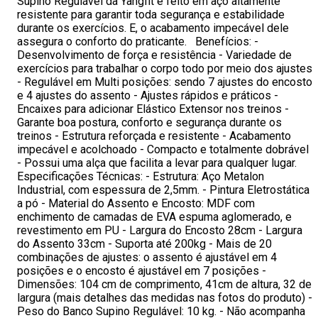
Supino Regulável da Yangfit é feito em aço altamente
resistente para garantir toda segurança e estabilidade
durante os exercícios. E, o acabamento impecável dele
assegura o conforto do praticante. Benefícios: -
Desenvolvimento de força e resistência - Variedade de
exercícios para trabalhar o corpo todo por meio dos ajustes
- Regulável em Multi posições: sendo 7 ajustes do encosto
e 4 ajustes do assento - Ajustes rápidos e práticos -
Encaixes para adicionar Elástico Extensor nos treinos -
Garante boa postura, conforto e segurança durante os
treinos - Estrutura reforçada e resistente - Acabamento
impecável e acolchoado - Compacto e totalmente dobrável
- Possui uma alça que facilita a levar para qualquer lugar.
Especificações Técnicas: - Estrutura: Aço Metalon
Industrial, com espessura de 2,5mm. - Pintura Eletrostática
a pó - Material do Assento e Encosto: MDF com
enchimento de camadas de EVA espuma aglomerado, e
revestimento em PU - Largura do Encosto 28cm - Largura
do Assento 33cm - Suporta até 200kg - Mais de 20
combinações de ajustes: o assento é ajustável em 4
posições e o encosto é ajustável em 7 posições -
Dimensões: 104 cm de comprimento, 41cm de altura, 32 de
largura (mais detalhes das medidas nas fotos do produto) -
Peso do Banco Supino Regulável: 10 kg. - Não acompanha