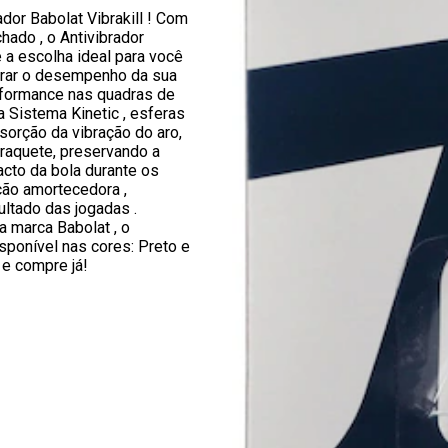
ador Babolat Vibrakill ! Com
hado , o Antivibrador
é a escolha ideal para você
rar o desempenho da sua
rformance nas quadras de
a Sistema Kinetic , esferas
sorção da vibração do aro,
raquete, preservando a
cto da bola durante os
ção amortecedora ,
ltado das jogadas .
 marca Babolat , o
sponível nas cores: Preto e
 e compre já!
1