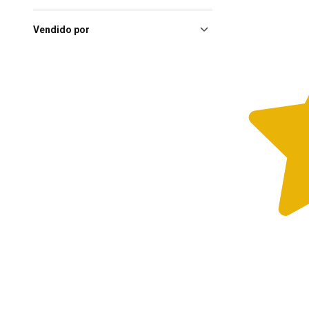
Sao Paulo (SP), Shopping
Bourbon Sp
(1)
Vendido por
São Paulo (SP), Mooca Plaza
Shopping
(1)