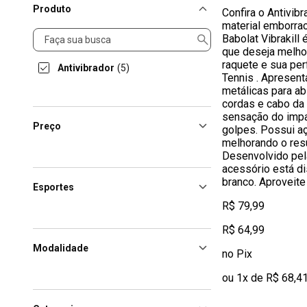
Produto
Confira o Antivibr
material emborrac
Produto
Babolat Vibrakill 
que deseja melho
raquete e sua pe
Antivibrador
(5)
Tennis . Apresent
metálicas para ab
cordas e cabo da 
sensação do impa
Preço
golpes. Possui a
melhorando o resu
Desenvolvido pela
acessório está di
branco. Aproveite
Esportes
R$ 79,99
R$ 64,99
Modalidade
no Pix
ou 1x de R$ 68,4