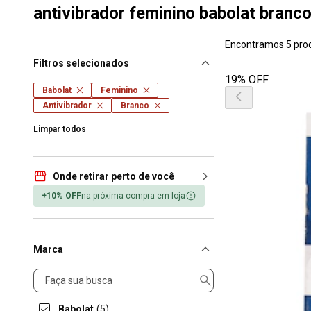
antivibrador feminino babolat branc
Encontramos 5 pro
Filtros selecionados
19% OFF
Babolat
Feminino
Antivibrador
Branco
Limpar todos
Onde retirar perto de você
+10% OFF
na próxima compra em loja
Marca
Marca
Babolat
(5)