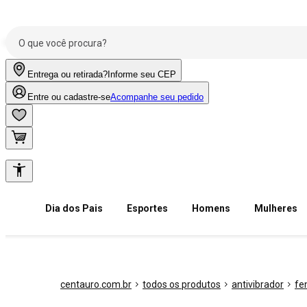
Entrega ou retirada?
Informe seu CEP
Entre ou cadastre-se
Acompanhe seu pedido
Dia dos Pais
Esportes
Homens
Mulheres
centauro.com.br
todos os produtos
antivibrador
fe