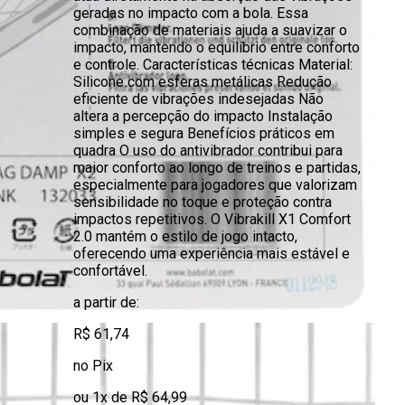
geradas no impacto com a bola. Essa
combinação de materiais ajuda a suavizar o
impacto, mantendo o equilíbrio entre conforto
e controle. Características técnicas Material:
Silicone com esferas metálicas Redução
eficiente de vibrações indesejadas Não
altera a percepção do impacto Instalação
simples e segura Benefícios práticos em
quadra O uso do antivibrador contribui para
maior conforto ao longo de treinos e partidas,
especialmente para jogadores que valorizam
sensibilidade no toque e proteção contra
impactos repetitivos. O Vibrakill X1 Comfort
2.0 mantém o estilo de jogo intacto,
oferecendo uma experiência mais estável e
confortável.
a partir de:
R$ 61,74
no Pix
ou 1x de R$ 64,99