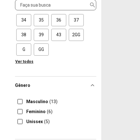
Tamanho
34
35
36
37
38
39
43
2GG
G
GG
Ver todos
Gênero
Masculino
(13)
Feminino
(6)
Unissex
(5)