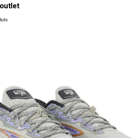
outlet
duto