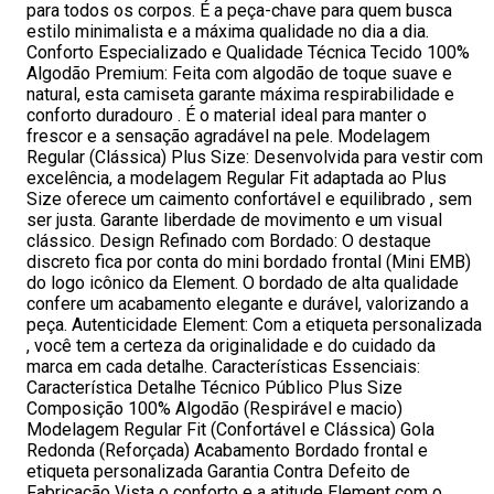
para todos os corpos. É a peça-chave para quem busca
estilo minimalista e a máxima qualidade no dia a dia.
Conforto Especializado e Qualidade Técnica Tecido 100%
Algodão Premium: Feita com algodão de toque suave e
natural, esta camiseta garante máxima respirabilidade e
conforto duradouro . É o material ideal para manter o
frescor e a sensação agradável na pele. Modelagem
Regular (Clássica) Plus Size: Desenvolvida para vestir com
excelência, a modelagem Regular Fit adaptada ao Plus
Size oferece um caimento confortável e equilibrado , sem
ser justa. Garante liberdade de movimento e um visual
clássico. Design Refinado com Bordado: O destaque
discreto fica por conta do mini bordado frontal (Mini EMB)
do logo icônico da Element. O bordado de alta qualidade
confere um acabamento elegante e durável, valorizando a
peça. Autenticidade Element: Com a etiqueta personalizada
, você tem a certeza da originalidade e do cuidado da
marca em cada detalhe. Características Essenciais:
Característica Detalhe Técnico Público Plus Size
Composição 100% Algodão (Respirável e macio)
Modelagem Regular Fit (Confortável e Clássica) Gola
Redonda (Reforçada) Acabamento Bordado frontal e
etiqueta personalizada Garantia Contra Defeito de
Fabricação Vista o conforto e a atitude Element com o