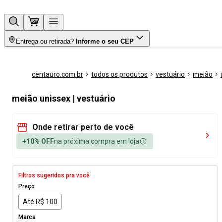
Entrega ou retirada?
Informe o seu CEP
centauro.com.br
todos os produtos
vestuário
meião
meião unissex | vestuário
Onde retirar perto de você
+10% OFF
na próxima compra em loja
Filtros sugeridos pra você
Preço
Até R$ 100
Marca