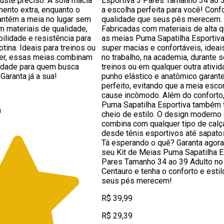
uste preciso. A sola macia
Esportiva 3 Pares Tamanho 34 ao 3
ento extra, enquanto o
a escolha perfeita para você! Conf
antém a meia no lugar sem
qualidade que seus pés merecem.
om materiais de qualidade,
Fabricadas com materiais de alta q
ilidade e resistência para
as meias Puma Sapatilha Esportiv
tina. Ideais para treinos ou
super macias e confortáveis, ideai
er, essas meias combinam
no trabalho, na academia, durante 
lidade para quem busca
treinos ou em qualquer outra ativid
Garanta já a sua!
punho elástico e anatômico garant
perfeito, evitando que a meia esco
cause incômodo. Além do conforto
Puma Sapatilha Esportiva também 
0
cheio de estilo. O design moderno 
combina com qualquer tipo de calç
desde tênis esportivos até sapato
Tá esperando o quê? Garanta ago
seu Kit de Meias Puma Sapatilha E
Pares Tamanho 34 ao 39 Adulto no 
Centauro e tenha o conforto e estil
seus pés merecem!
R$ 39,99
R$ 29,39