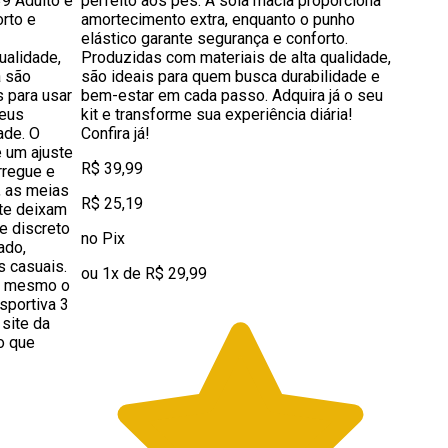
9 Adulto é
perfeito aos pés. A sola macia proporciona
orto e
amortecimento extra, enquanto o punho
elástico garante segurança e conforto.
ualidade,
Produzidas com materiais de alta qualidade,
a são
são ideais para quem busca durabilidade e
s para usar
bem-estar em cada passo. Adquira já o seu
seus
kit e transforme sua experiência diária!
ade. O
Confira já!
e um ajuste
R$ 39,99
rregue e
, as meias
R$ 25,19
te deixam
e discreto
no Pix
ado,
s casuais.
ou 1x de R$ 29,99
ra mesmo o
sportiva 3
site da
o que