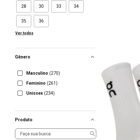
28
30
33
34
35
36
Ver todos
Gênero
Masculino
(270)
Feminino
(261)
Unissex
(234)
Produto
Produto