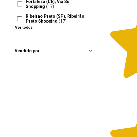
Fortaleza (CE), Via Sul
Shopping
(17)
Ribeirao Preto (SP), Ribeirão
Preto Shopping
(17)
Ver todos
São José Do Rio Preto (SP),
Iguatemi Rio Preto
(17)
Aracaju (SE), Shopping
Jardins
(16)
Vendido por
Barueri (SP), Iguatemi
Alphaville
(16)
Brasilia (DF), Iguatemi
Brasília
(16)