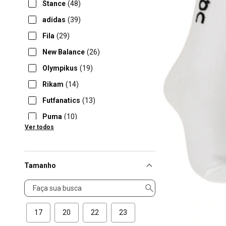
Stance
(48)
adidas
(39)
Fila
(29)
New Balance
(26)
Olympikus
(19)
Rikam
(14)
Futfanatics
(13)
Puma
(10)
Ver todos
Oxer
(9)
Tamanho
Tamanho
17
20
22
23