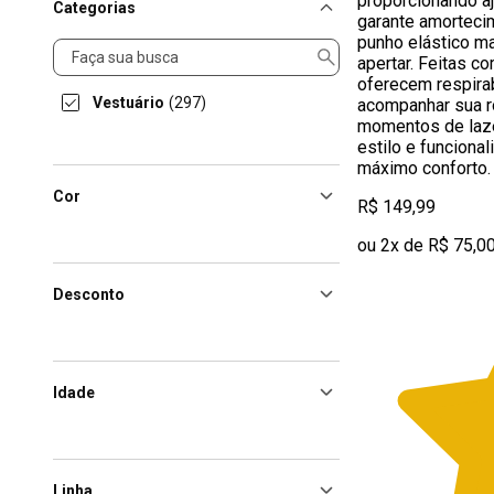
proporcionando aj
Categorias
garante amortecim
punho elástico m
Categorias
apertar. Feitas c
oferecem respirab
Vestuário
(297)
acompanhar sua ro
momentos de laz
estilo e funciona
máximo conforto. 
Cor
R$ 149,99
ou 2x de R$ 75,0
Desconto
Idade
Linha