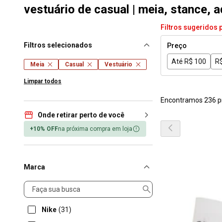
vestuário de casual | meia, stance, a
Filtros sugeridos 
Filtros selecionados
Preço
Até R$ 100
R$
Meia
Casual
Vestuário
Limpar todos
Encontramos 236 p
Onde retirar perto de você
+10% OFF
na próxima compra em loja
Marca
Marca
Nike
(31)