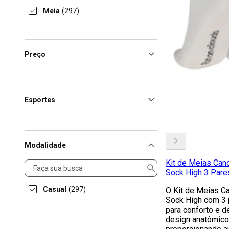
Meia
(297)
Preço
Esportes
Modalidade
Kit de Meias Can
Modalidade
Sock High 3 Pare
Casual
(297)
O Kit de Meias C
Sock High com 3 
para conforto e d
design anatômico