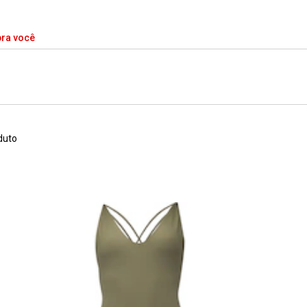
pra você
duto