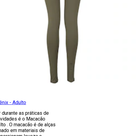
nix - Adulto
r durante as práticas de
tividades é o Macacão
ulto . O macacão é de alças
onado em materiais de