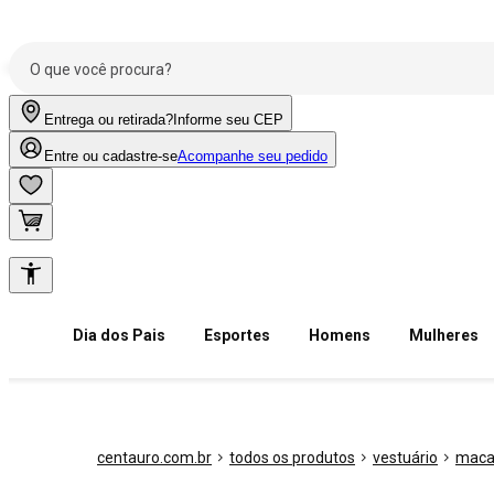
Entrega ou retirada?
Informe seu CEP
Entre ou cadastre-se
Acompanhe seu pedido
Dia dos Pais
Esportes
Homens
Mulheres
centauro.com.br
todos os produtos
vestuário
maca