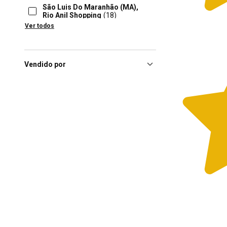
São Luis Do Maranhão (MA),
Rio Anil Shopping
(18)
Ver todos
Porto Velho (RO), Porto Velho
Shopping
(17)
Brasília (DF), Shopping
Taguatinga
(16)
Vendido por
Rio Grande (RS), Partage
Shopping Rio Grande
(16)
Curitiba (PR), Jockey Plaza
Shopping
(15)