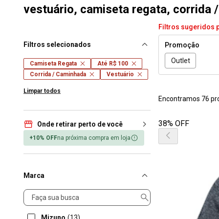
vestuário, camiseta regata, corrida 
Filtros sugeridos 
Filtros selecionados
Promoção
Outlet
Camiseta Regata
Até R$ 100
Corrida / Caminhada
Vestuário
Limpar todos
Encontramos 76 pr
38% OFF
Onde retirar perto de você
+10% OFF
na próxima compra em loja
Marca
Marca
Mizuno
(13)