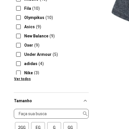
Fila
(10)
Olympikus
(10)
Asics
(9)
New Balance
(9)
Oxer
(9)
Under Armour
(5)
adidas
(4)
Nike
(3)
Ver todos
Poker
(2)
Tamanho
Tamanho
2GG
EG
G
GG