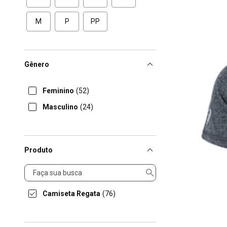
M
P
PP
Gênero
Feminino
(52)
Masculino
(24)
Produto
Produto
Camiseta Regata
(76)