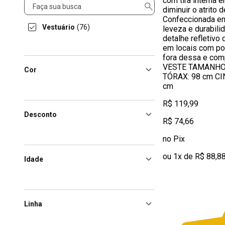
com tira interna 
Categorias
diminuir o atrito 
Confeccionada em
Vestuário
(76)
leveza e durabili
detalhe refletivo 
em locais com po
fora dessa e co
VESTE TAMANHO 
Cor
TÓRAX: 98 cm CI
cm
R$ 119,99
Desconto
R$ 74,66
no Pix
ou 1x de R$ 88,8
Idade
Linha