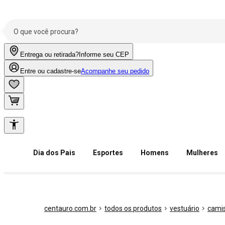
Entrega ou retirada?
Informe seu CEP
Entre ou cadastre-se
Acompanhe seu pedido
Dia dos Pais
Esportes
Homens
Mulheres
centauro.com.br
todos os produtos
vestuário
camis