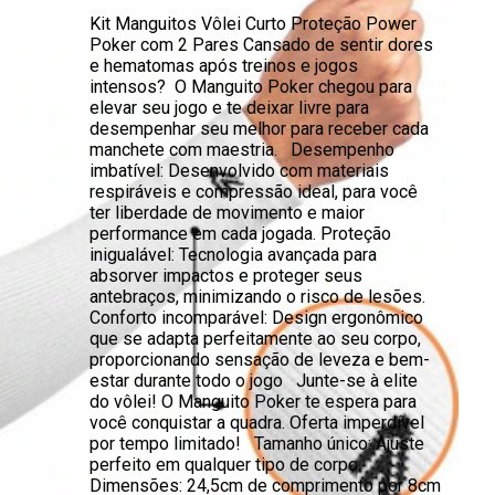
Kit Manguitos Vôlei Curto Proteção Power
Poker com 2 Pares Cansado de sentir dores
e hematomas após treinos e jogos
intensos? O Manguito Poker chegou para
elevar seu jogo e te deixar livre para
desempenhar seu melhor para receber cada
manchete com maestria. Desempenho
imbatível: Desenvolvido com materiais
respiráveis e compressão ideal, para você
ter liberdade de movimento e maior
performance em cada jogada. Proteção
inigualável: Tecnologia avançada para
absorver impactos e proteger seus
antebraços, minimizando o risco de lesões.
Conforto incomparável: Design ergonômico
que se adapta perfeitamente ao seu corpo,
proporcionando sensação de leveza e bem-
estar durante todo o jogo Junte-se à elite
do vôlei! O Manguito Poker te espera para
você conquistar a quadra. Oferta imperdível
por tempo limitado! Tamanho único: Ajuste
perfeito em qualquer tipo de corpo.
Dimensões: 24,5cm de comprimento por 8cm