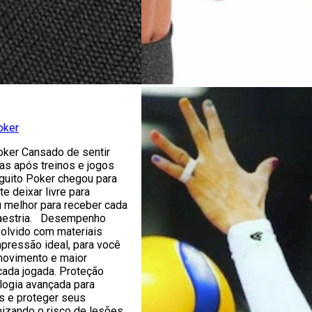
oker
oker Cansado de sentir
s após treinos e jogos
uito Poker chegou para
te deixar livre para
melhor para receber cada
aestria. Desempenho
volvido com materiais
pressão ideal, para você
 movimento e maior
ada jogada. Proteção
ologia avançada para
s e proteger seus
izando o risco de lesões.