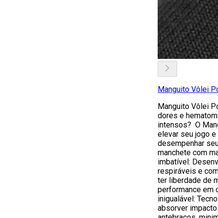
Manguito Vôlei P
Manguito Vôlei P
dores e hematoma
intensos? O Mang
elevar seu jogo e 
desempenhar seu 
manchete com m
imbatível: Desen
respiráveis e com
ter liberdade de
performance em c
inigualável: Tecn
absorver impacto
antebraços, minim