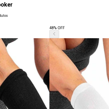
poker
dutos
48% OFF