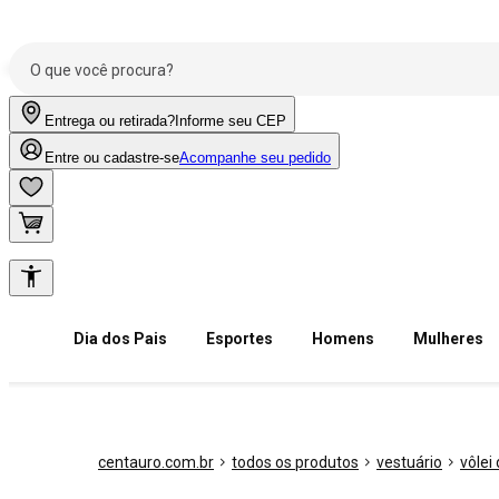
Entrega ou retirada?
Informe seu CEP
Entre ou cadastre-se
Acompanhe seu pedido
Dia dos Pais
Esportes
Homens
Mulheres
centauro.com.br
todos os produtos
vestuário
vôlei