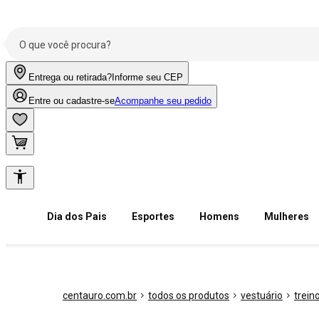
Entrega ou retirada?
Informe seu CEP
Entre ou cadastre-se
Acompanhe seu pedido
Dia dos Pais
Esportes
Homens
Mulheres
centauro.com.br
todos os produtos
vestuário
trein