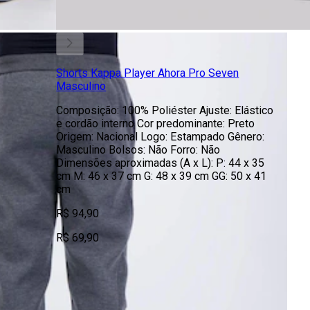
Shorts Kappa Player Ahora Pro Seven
Masculino
Composição: 100% Poliéster Ajuste: Elástico
e cordão interno Cor predominante: Preto
Origem: Nacional Logo: Estampado Gênero:
Masculino Bolsos: Não Forro: Não
Dimensões aproximadas (A x L): P: 44 x 35
cm M: 46 x 37 cm G: 48 x 39 cm GG: 50 x 41
cm
R$ 94,90
R$ 69,90