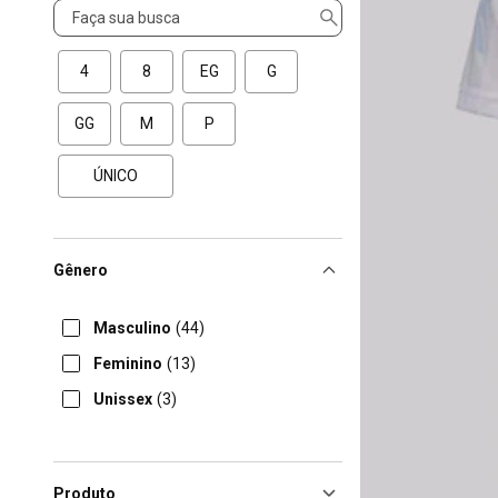
Tamanho
4
8
EG
G
GG
M
P
ÚNICO
Gênero
Masculino
(44)
Feminino
(13)
Unissex
(3)
Produto