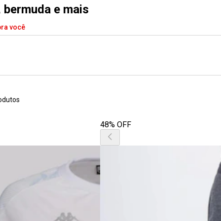
a, bermuda e mais
pra você
odutos
48% OFF