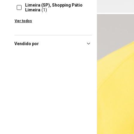
Limeira (SP), Shopping Pátio
Limeira
(1)
Pato Branco (PR), Pato Branco
Ver todos
Shopping
(1)
Poços De Caldas (MG),
Shopping Poços De Caldas
(1)
Vendido por
Rio Claro (SP), Shopping Rio
Claro
(1)
Sao Jose Do Rio Preto (SP),
Shopping Rio Preto
(1)