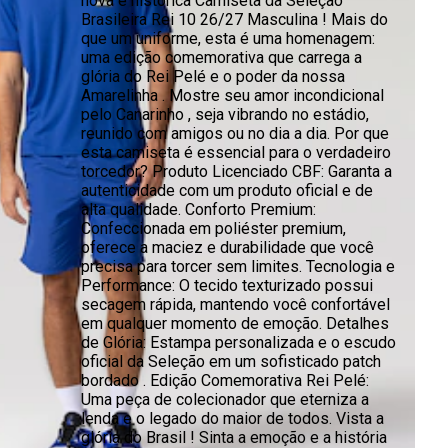
nova e histórica Camiseta da Seleção
Brasileira Rei 10 26/27 Masculina ! Mais do
que um uniforme, esta é uma homenagem:
uma edição comemorativa que carrega a
glória do Rei Pelé e o poder da nossa
Amarelinha . Mostre seu amor incondicional
pelo Canarinho , seja vibrando no estádio,
reunido com amigos ou no dia a dia. Por que
esta camiseta é essencial para o verdadeiro
torcedor? Produto Licenciado CBF: Garanta a
autenticidade com um produto oficial e de
alta qualidade. Conforto Premium:
Confeccionada em poliéster premium,
oferece a maciez e durabilidade que você
precisa para torcer sem limites. Tecnologia e
Performance: O tecido texturizado possui
secagem rápida, mantendo você confortável
em qualquer momento de emoção. Detalhes
de Glória: Estampa personalizada e o escudo
oficial da Seleção em um sofisticado patch
bordado . Edição Comemorativa Rei Pelé:
Uma peça de colecionador que eterniza a
lenda e o legado do maior de todos. Vista a
glória do Brasil ! Sinta a emoção e a história