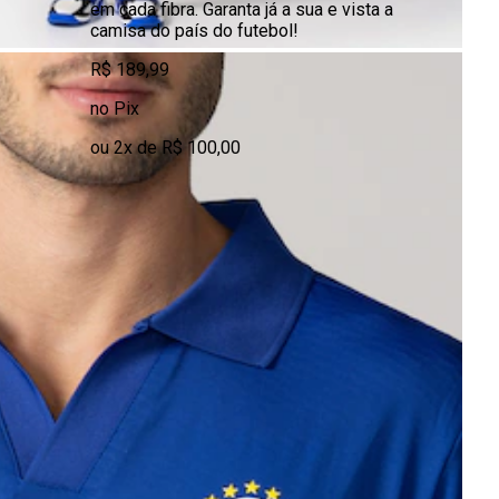
em cada fibra. Garanta já a sua e vista a
camisa do país do futebol!
R$ 189,99
no Pix
ou 2x de R$ 100,00