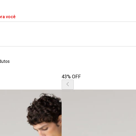
pra você
dutos
43% OFF