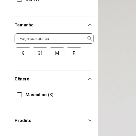
Tamanho
Tamanho
G
G1
M
P
Gênero
Masculino
(3)
Produto