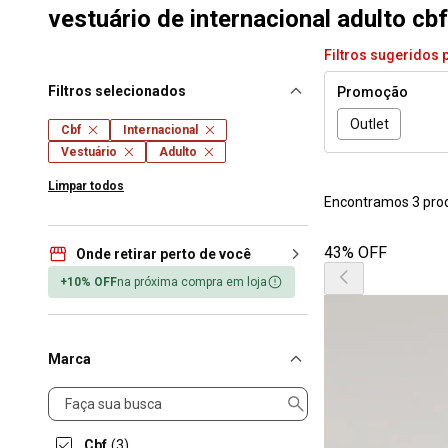
vestuário de internacional adulto cbf
Filtros sugeridos 
Filtros selecionados
Promoção
Outlet
Cbf
Internacional
Vestuário
Adulto
Limpar todos
Encontramos 3 pro
43% OFF
Onde retirar perto de você
+10% OFF
na próxima compra em loja
Marca
Marca
Cbf
(3)