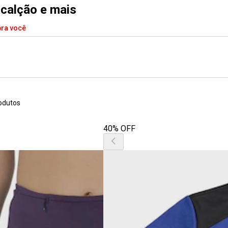
 calção e mais
pra você
odutos
40% OFF