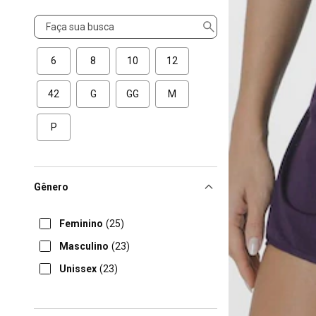
Tamanho
6
8
10
12
42
G
GG
M
P
Gênero
Feminino
(25)
Masculino
(23)
Unissex
(23)