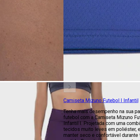
Camiseta Mizuno Futebol I Infantil
Tenha mais desempenho na sua par
futebol com a Camiseta Mizuno Fu
Infantil I. Projetada com uma comb
tecidos muito leves em poliéster, e
manter seco e confortável durante 