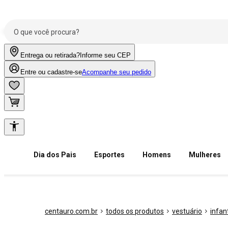
Entrega ou retirada?
Informe seu CEP
Entre ou cadastre-se
Acompanhe seu pedido
Dia dos Pais
Esportes
Homens
Mulheres
centauro.com.br
todos os produtos
vestuário
infant