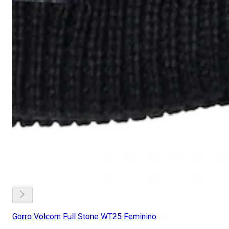
Gorro Volcom Full Stone WT25 Feminino