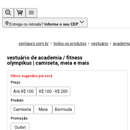
Entrega ou retirada?
Informe o seu CEP
centauro.com.br
todos os produtos
vestuário
academia 
vestuário de academia / fitness
olympikus | camiseta, meia e mais
Filtros sugeridos pra você
Preço
Até R$ 100
R$ 100 - R$ 200
Produto
Camiseta
Meia
Bermuda
Promoção
Outlet