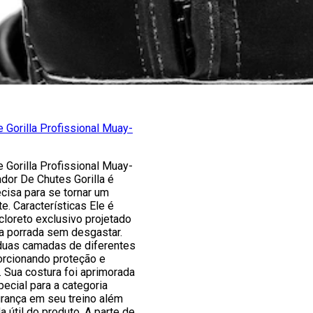
 Gorilla Profissional Muay-
 Gorilla Profissional Muay-
ador De Chutes Gorilla é
cisa para se tornar um
e. Características Ele é
cloreto exclusivo projetado
a porrada sem desgastar.
duas camadas de diferentes
rcionando proteção e
a. Sua costura foi aprimorada
ecial para a categoria
rança em seu treino além
a útil do produto. A parte de