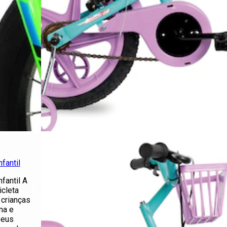
fantil
fantil A
icleta
 crianças
ma e
seus