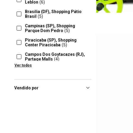
Leblon
(6)
Brasilia (DF), Shopping Pátio
Brasil
(5)
Campinas (SP), Shopping
Parque Dom Pedro
(5)
Piracicaba (SP), Shopping
Center Piracicaba
(5)
Campos Dos Goytacazes (RJ),
Partage Malls
(4)
Ver todos
Curitiba (PR), Jockey Plaza
Shopping
(4)
Curitiba (PR), Shopping
Barigui
(4)
Vendido por
Fortaleza (CE), Northe
Shopping Jóquei
(4)
Joinville (SC), Joinville Garden
Shopping
(4)