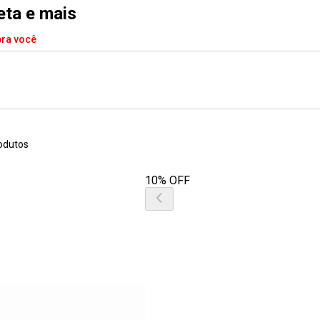
leta e mais
pra você
odutos
10% OFF