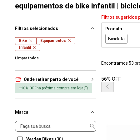
equipamentos de bike infantil | bicic
Filtros sugeridos 
Filtros selecionados
Produto
Bicicleta
Bike
Equipamentos
Infantil
Limpar todos
Encontramos 53 pr
56% OFF
Onde retirar perto de você
+10% OFF
na próxima compra em loja
Marca
Marca
Verden Bikes
(30)