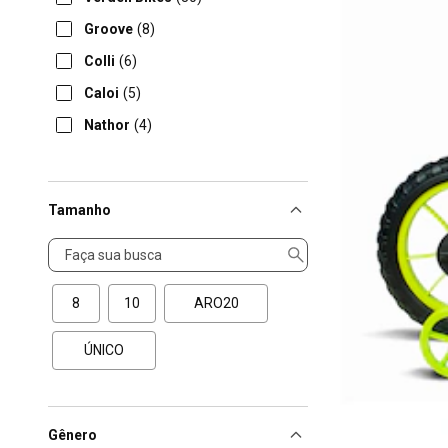
Groove
(8)
Colli
(6)
Caloi
(5)
Nathor
(4)
Tamanho
Tamanho
8
10
ARO20
ÚNICO
Gênero