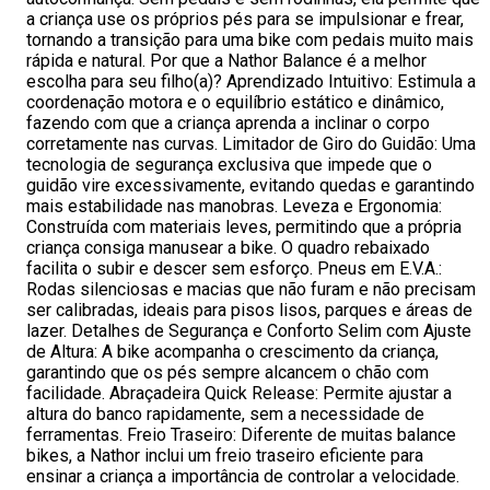
a criança use os próprios pés para se impulsionar e frear,
tornando a transição para uma bike com pedais muito mais
rápida e natural. Por que a Nathor Balance é a melhor
escolha para seu filho(a)? Aprendizado Intuitivo: Estimula a
coordenação motora e o equilíbrio estático e dinâmico,
fazendo com que a criança aprenda a inclinar o corpo
corretamente nas curvas. Limitador de Giro do Guidão: Uma
tecnologia de segurança exclusiva que impede que o
guidão vire excessivamente, evitando quedas e garantindo
mais estabilidade nas manobras. Leveza e Ergonomia:
Construída com materiais leves, permitindo que a própria
criança consiga manusear a bike. O quadro rebaixado
facilita o subir e descer sem esforço. Pneus em E.V.A.:
Rodas silenciosas e macias que não furam e não precisam
ser calibradas, ideais para pisos lisos, parques e áreas de
lazer. Detalhes de Segurança e Conforto Selim com Ajuste
de Altura: A bike acompanha o crescimento da criança,
garantindo que os pés sempre alcancem o chão com
facilidade. Abraçadeira Quick Release: Permite ajustar a
altura do banco rapidamente, sem a necessidade de
ferramentas. Freio Traseiro: Diferente de muitas balance
bikes, a Nathor inclui um freio traseiro eficiente para
ensinar a criança a importância de controlar a velocidade.