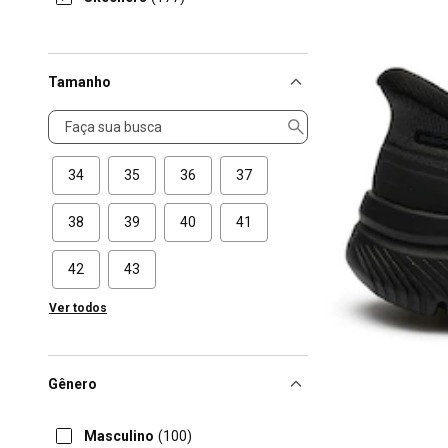
Tamanho
Tamanho
34
35
36
37
38
39
40
41
42
43
Ver todos
Gênero
Masculino
(100)