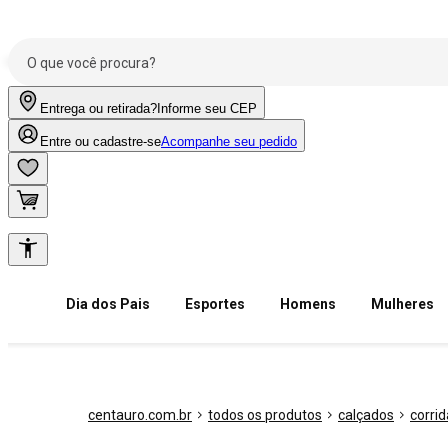
Entrega ou retirada?
Informe seu CEP
Entre ou cadastre-se
Acompanhe seu pedido
Dia dos Pais
Esportes
Homens
Mulheres
centauro.com.br
todos os produtos
calçados
corri