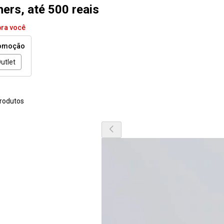
ers, até 500 reais
pra você
omoção
utlet
rodutos