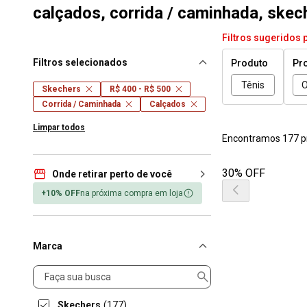
calçados, corrida / caminhada, skech
Filtros sugeridos 
Filtros selecionados
Produto
Pr
Tênis
O
Skechers
R$ 400 - R$ 500
Corrida / Caminhada
Calçados
Limpar todos
Encontramos 177 p
30% OFF
Onde retirar perto de você
+10% OFF
na próxima compra em loja
Marca
Marca
Skechers
(177)