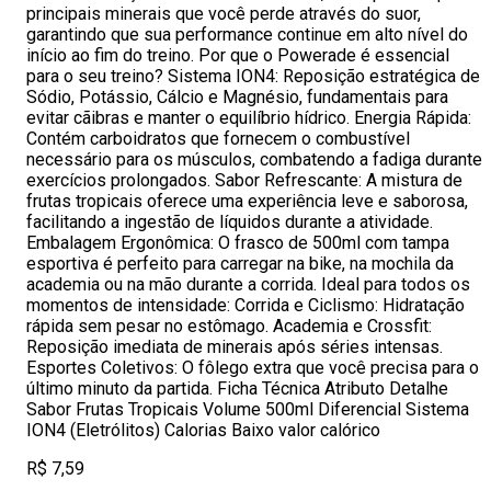
principais minerais que você perde através do suor,
garantindo que sua performance continue em alto nível do
início ao fim do treino. Por que o Powerade é essencial
para o seu treino? Sistema ION4: Reposição estratégica de
Sódio, Potássio, Cálcio e Magnésio, fundamentais para
evitar cãibras e manter o equilíbrio hídrico. Energia Rápida:
Contém carboidratos que fornecem o combustível
necessário para os músculos, combatendo a fadiga durante
exercícios prolongados. Sabor Refrescante: A mistura de
frutas tropicais oferece uma experiência leve e saborosa,
facilitando a ingestão de líquidos durante a atividade.
Embalagem Ergonômica: O frasco de 500ml com tampa
esportiva é perfeito para carregar na bike, na mochila da
academia ou na mão durante a corrida. Ideal para todos os
momentos de intensidade: Corrida e Ciclismo: Hidratação
rápida sem pesar no estômago. Academia e Crossfit:
Reposição imediata de minerais após séries intensas.
Esportes Coletivos: O fôlego extra que você precisa para o
último minuto da partida. Ficha Técnica Atributo Detalhe
Sabor Frutas Tropicais Volume 500ml Diferencial Sistema
ION4 (Eletrólitos) Calorias Baixo valor calórico
R$ 7,59