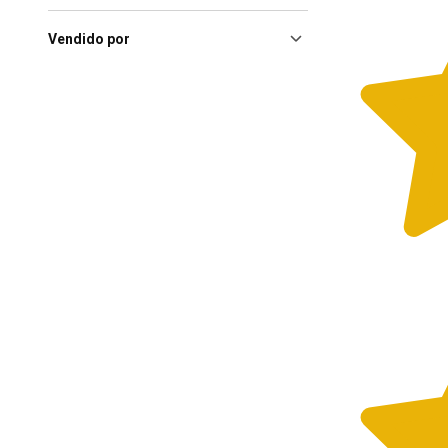
Rio De Janeiro (RJ), Shopping
Metropolitano Barra
(4)
Vendido por
Sao Paulo (SP), Shopping
Anália Franco
(4)
São José Do Rio Preto (SP),
Iguatemi Rio Preto
(4)