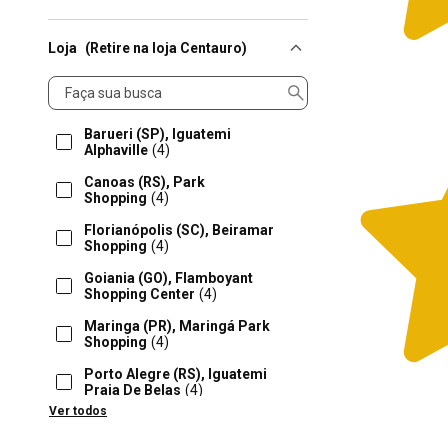
Loja
(Retire na loja Centauro)
Loja
Barueri (SP), Iguatemi
Alphaville
(4)
Canoas (RS), Park
Shopping
(4)
Florianópolis (SC), Beiramar
Shopping
(4)
Goiania (GO), Flamboyant
Shopping Center
(4)
Maringa (PR), Maringá Park
Shopping
(4)
Porto Alegre (RS), Iguatemi
Praia De Belas
(4)
Ver todos
Ribeirao Preto (SP), Iguatemi
Ribeirão Preto
(4)