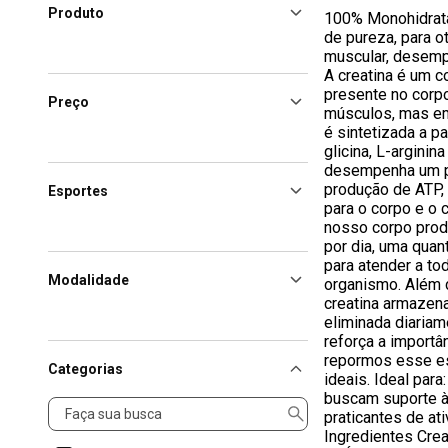
Produto
100% Monohidrata
de pureza, para 
muscular, desemp
A creatina é um 
presente no corpo
Preço
músculos, mas em
é sintetizada a pa
glicina, L-arginin
desempenha um p
produção de ATP, 
Esportes
para o corpo e o 
nosso corpo produ
por dia, uma quan
para atender a t
Modalidade
organismo. Além 
creatina armazen
eliminada diariam
reforça a import
repormos esse es
Categorias
ideais. Ideal par
buscam suporte à 
Categorias
praticantes de ati
Ingredientes Crea