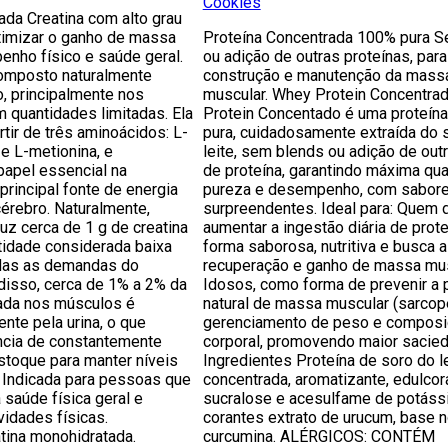
Cookies
da Creatina com alto grau
otimizar o ganho de massa
Proteína Concentrada 100% pura 
enho físico e saúde geral.
ou adição de outras proteínas, para
composto naturalmente
construção e manutenção da mass
, principalmente nos
muscular. Whey Protein Concentra
 quantidades limitadas. Ela
Protein Concentado é uma proteín
rtir de três aminoácidos: L-
pura, cuidadosamente extraída do 
a e L-metionina, e
leite, sem blends ou adição de out
apel essencial na
de proteína, garantindo máxima qua
principal fonte de energia
pureza e desempenho, com sabor
cérebro. Naturalmente,
surpreendentes. Ideal para: Quem 
z cerca de 1 g de creatina
aumentar a ingestão diária de prot
tidade considerada baixa
forma saborosa, nutritiva e busca a
odas as demandas do
recuperação e ganho de massa mus
disso, cerca de 1% a 2% da
Idosos, como forma de prevenir a 
ada nos músculos é
natural de massa muscular (sarcope
ente pela urina, o que
gerenciamento de peso e composi
ância de constantemente
corporal, promovendo maior sacied
toque para manter níveis
Ingredientes Proteína de soro do l
a: Indicada para pessoas que
concentrada, aromatizante, edulcor
saúde física geral e
sucralose e acesulfame de potáss
vidades físicas.
corantes extrato de urucum, base n
tina monohidratada.
curcumina. ALÉRGICOS: CONTÉM