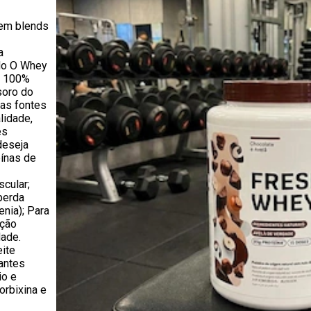
Sem blends
a
do O Whey
a 100%
soro do
ras fontes
lidade,
es
deseja
eínas de
cular;
perda
nia); Para
ção
ade.
eite
antes
io e
orbixina e