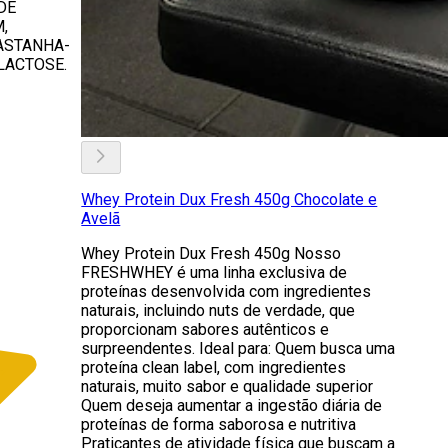
DE
,
CASTANHA-
LACTOSE.
Whey Protein Dux Fresh 450g Chocolate e
Avelã
Whey Protein Dux Fresh 450g Nosso
FRESHWHEY é uma linha exclusiva de
proteínas desenvolvida com ingredientes
naturais, incluindo nuts de verdade, que
proporcionam sabores autênticos e
surpreendentes. Ideal para: Quem busca uma
proteína clean label, com ingredientes
naturais, muito sabor e qualidade superior
Quem deseja aumentar a ingestão diária de
proteínas de forma saborosa e nutritiva
Praticantes de atividade física que buscam a