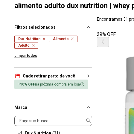
alimento adulto dux nutrition | whey 
Encontramos 31 pr
Filtros selecionados
29% OFF
Dux Nutrition
Alimento
Adulto
Limpar todos
Onde retirar perto de você
+10% OFF
na próxima compra em loja
Marca
Marca
Dux Nutrition
(31)