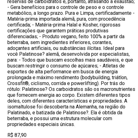
reservas de carboidratos e, portanto, atrasando a exaustão;
- Gera benefícios para o controle de peso e o controle
metabólico, a longo prazo. Pura e Limpa, certificadamente -
Matéria-prima importada alemã, pura, com procedência
certificada; - Matéria-prima Halal e Kosher, rigorosas
certificações que garantem práticas produtivas
diferenciadas; - Produto vegano, feito 100% a partir da
beterraba, sem ingredientes inferiores, corantes,
adoçantes artificiais, ou substâncias ilícitas. Ideal para
você Palatinose? alemã, desenvolvida por especialistas,
para: - Todos que buscam escolhas mais saudáveis, e que
buscam restringir o consumo de açúcares; - Atletas de
esportes de alta performance em busca de energia
prolongada e máximo rendimento (bodybuilding, triátlon,
Crossfit®, ciclismo, corrida e powerlifting). Por trás do
rótulo: Palatinose? Os carboidratos são os macronutrientes
que fornecem energia ao corpo. Existem diferentes tipos
deles, com diferentes características e propriedades. A
isomaltulose foi descoberta na Alemanha, na região do
Palatinado, e batizada de Palatinose?. Ela é obtida da
beterraba, e possui uma estrutura molecular com
propriedades especiais únicas.
R$ 87,90