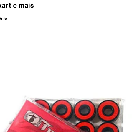
xart e mais
duto