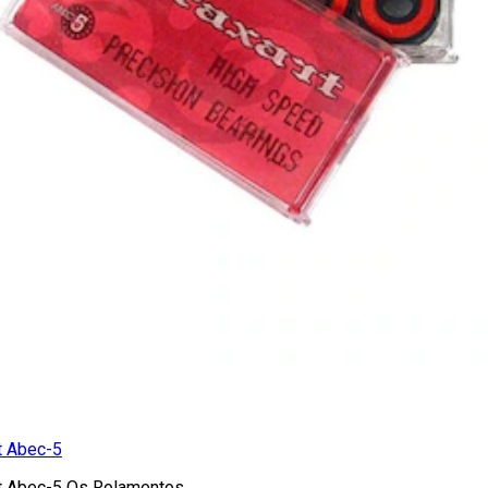
t Abec-5
t Abec-5 Os Rolamentos