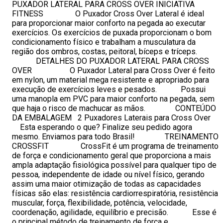
PUXADOR LATERAL PARA CROSS OVER INICIATIVA
FITNESS O Puxador Cross Over Lateral é ideal
para proporcionar maior conforto na pegada ao executar
exercícios. Os exercícios de puxada proporcionam o bom
condicionamento físico e trabalham a musculatura da
região dos ombros, costas, peitoral, bíceps e tríceps.
DETALHES DO PUXADOR LATERAL PARA CROSS
OVER O Puxador Lateral para Cross Over é feito
em nylon, um material mega resistente e apropriado para
execução de exercícios leves e pesados. Possui
uma manopla em PVC para maior conforto na pegada, sem
que haja o risco de machucar as mãos. CONTEÚDO
DA EMBALAGEM 2 Puxadores Laterais para Cross Over
Esta esperando o que? Finalize seu pedido agora
mesmo. Enviamos para todo Brasil! TREINAMENTO
CROSSFIT CrossFit é um programa de treinamento
de força e condicionamento geral que proporciona a mais
ampla adaptação fisiológica possível para qualquer tipo de
pessoa, independente de idade ou nível físico, gerando
assim uma maior otimização de todas as capacidades
físicas são elas: resistência cardiorrespiratória, resistência
muscular, força, flexibilidade, potência, velocidade,
coordenação, agilidade, equilíbrio e precisão. Esse é
o principal método de treinamento de força e