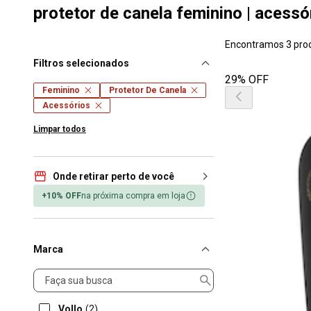
protetor de canela feminino | acessó
Encontramos 3 pro
Filtros selecionados
29% OFF
Feminino
Protetor De Canela
Acessórios
Limpar todos
Onde retirar perto de você
+10% OFF
na próxima compra em loja
Marca
Marca
Vollo
(2)