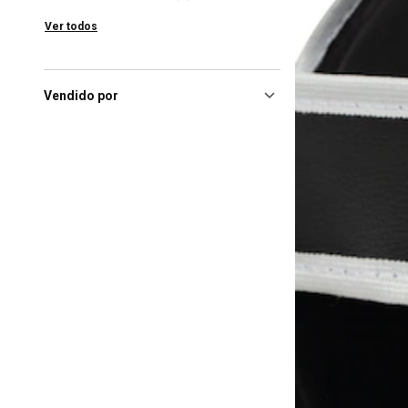
Brasília (DF), Shopping
Ver todos
Taguatinga
(1)
Camaragibe (PE), Camará
Shopping
(1)
Vendido por
Campinas (SP), Shopping
Parque Dom Pedro
(1)
Campo Grande (MS), Shopping
Norte Sul Plaza
(1)