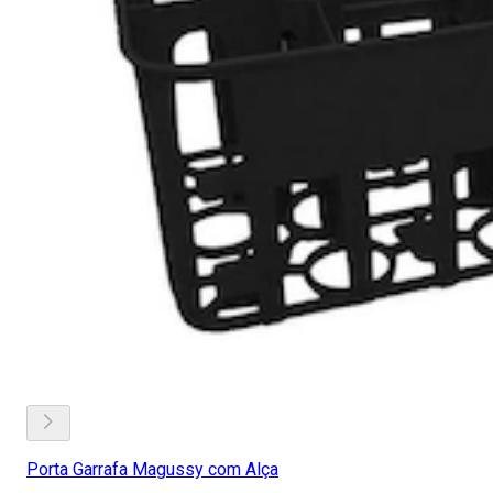
Porta Garrafa Magussy com Alça