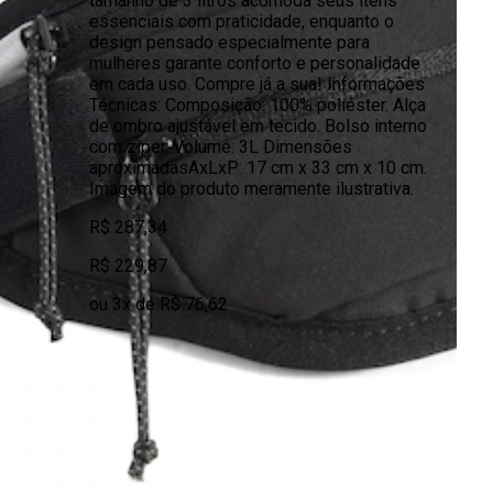
tamanho de 3 litros acomoda seus itens
essenciais com praticidade, enquanto o
design pensado especialmente para
mulheres garante conforto e personalidade
em cada uso. Compre já a sua! Informações
Técnicas: Composição: 100% poliéster. Alça
de ombro ajustável em tecido. Bolso interno
com zíper. Volume: 3L Dimensões
aproximadasAxLxP: 17 cm x 33 cm x 10 cm.
Imagem do produto meramente ilustrativa.
R$ 287,34
R$ 229,87
ou 3x de R$ 76,62