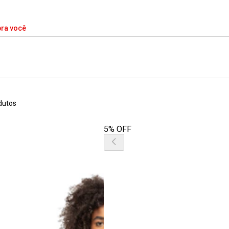
pra você
dutos
5% OFF