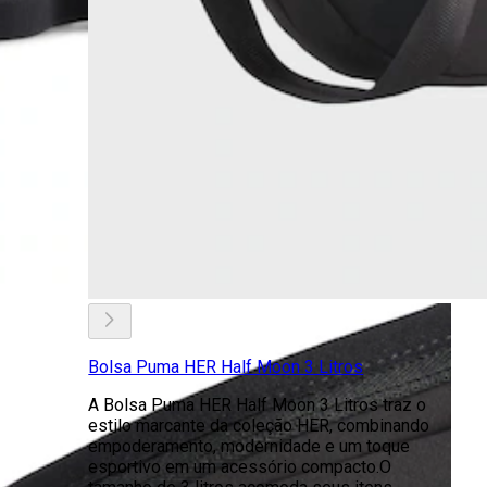
Bolsa Puma HER Half Moon 3 Litros
A Bolsa Puma HER Half Moon 3 Litros traz o
estilo marcante da coleção HER, combinando
empoderamento, modernidade e um toque
esportivo em um acessório compacto.O