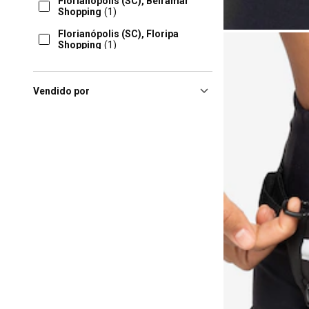
Florianópolis (SC), Beiramar
Shopping
(1)
Florianópolis (SC), Floripa
Shopping
(1)
Londrina (PR), Londrina –
Shopping Catuaí
(1)
Vendido por
Maringa (PR), Maringá Park
Shopping
(1)
Porto Alegre (RS), Iguatemi
Porto Alegre
(1)
Ribeirao Preto (SP), Ribeirão
Preto Shopping
(1)