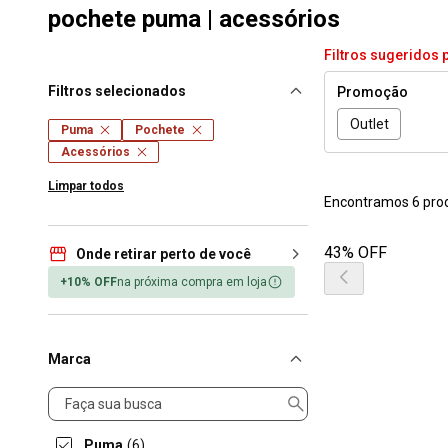
pochete puma | acessórios
Filtros sugeridos 
Filtros selecionados
Promoção
Outlet
Puma
Pochete
Acessórios
Limpar todos
Encontramos 6 pro
43% OFF
Onde retirar perto de você
+10% OFF
na próxima compra em loja
Marca
Marca
Puma
(6)