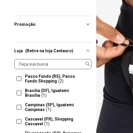
Promoção
Loja
(Retire na loja Centauro)
Loja
Passo Fundo (RS), Passo
Fundo Shopping
(2)
Brasilia (DF), Iguatemi
Brasília
(1)
Campinas (SP), Iguatemi
Campinas
(1)
Cascavel (PR), Shopping
Cascavel
(1)