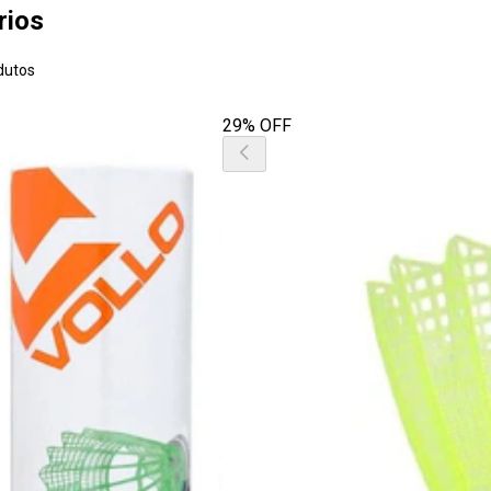
rios
dutos
29% OFF