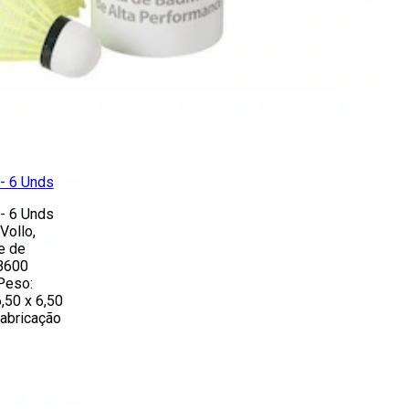
- 6 Unds
- 6 Unds
Vollo,
e de
VB600
Peso:
,50 x 6,50
fabricação