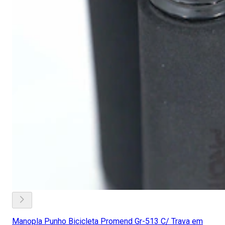
Manopla Punho Bicicleta Promend Gr-513 C/ Trava em