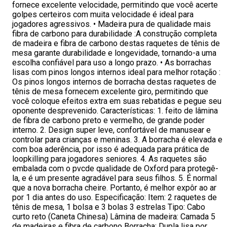
fornece excelente velocidade, permitindo que você acerte
golpes certeiros com muita velocidade é ideal para
jogadores agressivos. • Madeira pura de qualidade mais
fibra de carbono para durabilidade :A construção completa
de madeira e fibra de carbono destas raquetes de tênis de
mesa garante durabilidade e longevidade, tornando-a uma
escolha confiável para uso a longo prazo. • As borrachas
lisas com pinos longos internos ideal para melhor rotação :
Os pinos longos internos de borracha destas raquetes de
tênis de mesa fornecem excelente giro, permitindo que
você coloque efeitos extra em suas rebatidas e pegue seu
oponente desprevenido. Características: 1. feito de lâmina
de fibra de carbono preto e vermelho, de grande poder
interno. 2. Design super leve, confortável de manusear e
controlar para crianças e meninas. 3. A borracha é elevada e
com boa aderência, por isso é adequada para prática de
loopkilling para jogadores seniores. 4. As raquetes são
embalada com o pvcde qualidade de Oxford para protegê-
la, e é um presente agradável para seus filhos. 5. É normal
que a nova borracha cheire. Portanto, é melhor expôr ao ar
por 1 dia antes do uso. Especificação: Item: 2 raquetes de
tênis de mesa, 1 bolsa e 3 bolas 3 estrelas Tipo: Cabo
curto reto (Caneta Chinesa) Lâmina de madeira: Camada 5
de madeiras e fibra de carbono Borracha: Dupla lisa por