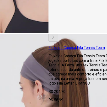
Faixa de Cabeça Fila Tennis Team
Faixa de Cabeça Fila Tennis Team 
jogadas perfeitas com a linha Fila
Tennis! A Faixa Unissex Tennis Te
reter o suor durante os treinos e pa
que agrega mais conforto e eficiê
os pés na areia. A peça traz em se
logo Fila Letter. BRANCO
R$ 204,70
R$ 56,99