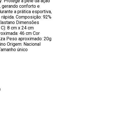
: Protege a pele da ação
, gerando conforto e
rante a prática esportiva,
 rápida. Composição: 92%
Elastano Dimensões
 C): 8 cm x 24 cm
proximada: 46 cm Cor
nza Peso aproximado: 20g
eino Origem: Nacional
Tamanho único
0