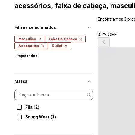
acessórios, faixa de cabeça, masculi
Encontramos 3 pro
Filtros selecionados
33% OFF
Masculino
Faixa De Cabeça
Acessórios
Outlet
Limpar todos
Marca
Marca
Fila
(2)
Snugg Wear
(1)