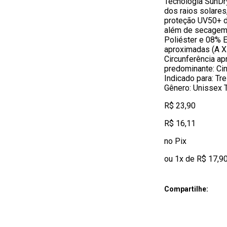
Tecnologia SunDry
dos raios solares
proteção UV50+ du
além de secagem
Poliéster e 08% 
aproximadas (A X
Circunferência a
predominante: Ci
Indicado para: Tr
Gênero: Unissex 
R$ 23,90
R$ 16,11
no Pix
ou 1x de R$ 17,9
Compartilhe: