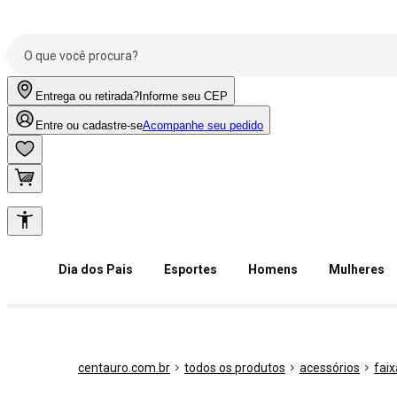
Entrega ou retirada?
Informe seu CEP
Entre ou cadastre-se
Acompanhe seu pedido
Dia dos Pais
Esportes
Homens
Mulheres
centauro.com.br
todos os produtos
acessórios
fai