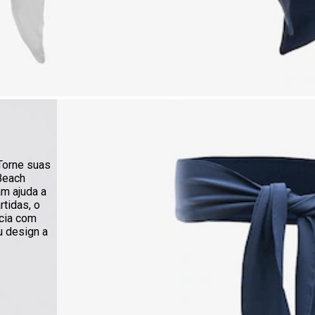
Torne suas
 Beach
am ajuda a
rtidas, o
ncia com
u design a