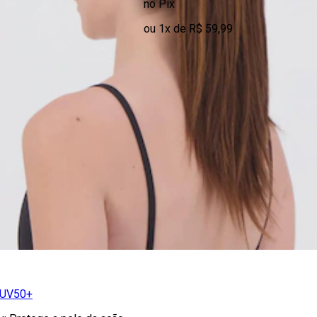
no Pix
ou 1x de R$ 59,99
 UV50+