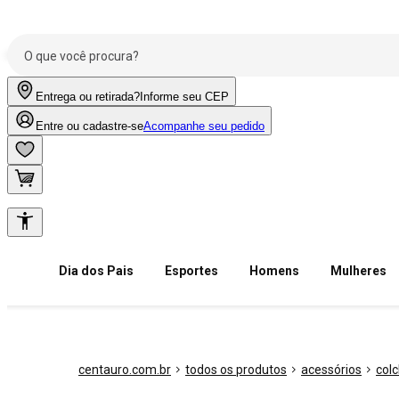
Entrega ou retirada?
Informe seu CEP
Entre ou cadastre-se
Acompanhe seu pedido
Dia dos Pais
Esportes
Homens
Mulheres
centauro.com.br
todos os produtos
acessórios
col