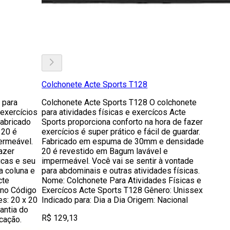
Colchonete Acte Sports T128
 para
Colchonete Acte Sports T128 O colchonete
 exercícios
para atividades físicas e exercícos Acte
Fabricado
Sports proporciona conforto na hora de fazer
20 é
exercícios é super prático e fácil de guardar.
ermeável.
Fabricado em espuma de 30mm e densidade
azer
20 é revestido em Bagum lavável e
icas e seu
impermeável. Você vai se sentir à vontade
a coluna e
para abdominais e outras atividades físicas.
cte
Nome: Colchonete Para Atividades Físicas e
ino Código
Exercícos Acte Sports T128 Gênero: Unissex
es: 20 x 20
Indicado para: Dia a Dia Origem: Nacional
antia do
R$ 129,13
cação.