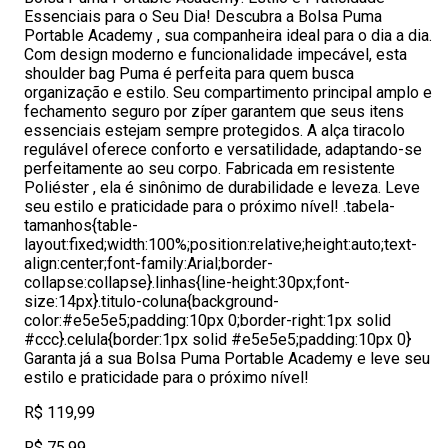
Essenciais para o Seu Dia! Descubra a Bolsa Puma
Portable Academy , sua companheira ideal para o dia a dia.
Com design moderno e funcionalidade impecável, esta
shoulder bag Puma é perfeita para quem busca
organização e estilo. Seu compartimento principal amplo e
fechamento seguro por zíper garantem que seus itens
essenciais estejam sempre protegidos. A alça tiracolo
regulável oferece conforto e versatilidade, adaptando-se
perfeitamente ao seu corpo. Fabricada em resistente
Poliéster , ela é sinônimo de durabilidade e leveza. Leve
seu estilo e praticidade para o próximo nível! .tabela-
tamanhos{table-
layout:fixed;width:100%;position:relative;height:auto;text-
align:center;font-family:Arial;border-
collapse:collapse}.linhas{line-height:30px;font-
size:14px}.titulo-coluna{background-
color:#e5e5e5;padding:10px 0;border-right:1px solid
#ccc}.celula{border:1px solid #e5e5e5;padding:10px 0}
Garanta já a sua Bolsa Puma Portable Academy e leve seu
estilo e praticidade para o próximo nível!
R$ 119,99
R$ 75,99