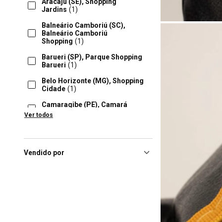
Aracaju (SE), Shopping
Jardins
(1)
Balneário Camboriú (SC),
Balneário Camboriú
Shopping
(1)
Barueri (SP), Parque Shopping
Barueri
(1)
Belo Horizonte (MG), Shopping
Cidade
(1)
Camaragibe (PE), Camará
Shopping
(1)
Ver todos
Campinas (SP), Shopping
Parque Das Bandeiras
(1)
Campo Grande (MS), Shopping
Vendido por
Norte Sul Plaza
(1)
Campos Dos Goytacazes (RJ),
Partage Malls
(1)
Caruaru (PE), Shopping
Caruaru
(1)