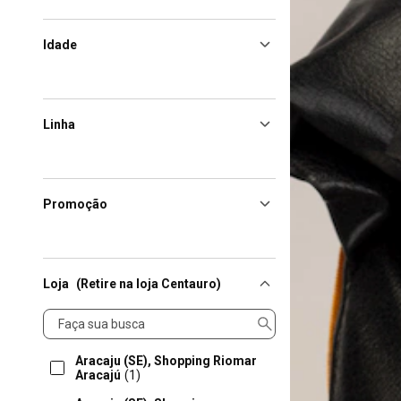
Idade
Linha
Promoção
Loja
(Retire na loja Centauro)
Loja
Aracaju (SE), Shopping Riomar
Aracajú
(1)