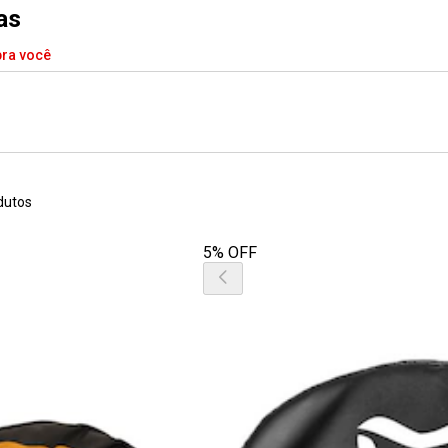
as
pra você
dutos
5% OFF