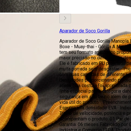
Aparador de Soco Gorilla
Aparador de Soco Gorilla Manopla 
Boxe - Muay-thai - Gorilla A Mano
tem seu formato anatômico propor
maior precisão no deferimento do
Ele é fabricado em PU projetado p
muita porrada sem desgastar. Pre
com duas camadas de diferentes
densidades proporcionando proteç
atleta. Sua costura foi aprimorada
linha especial para a categoria dan
segurança em seu treino além de p
vida útil do produto. Preenchimen
Espuma alta densidade EVA Indic
Treino de velocidade, potência e 
Acompanham o produto: 01 Par de
Garantia: 06 meses Fabricado por G
Indústria e Comércio LTDA. Produ