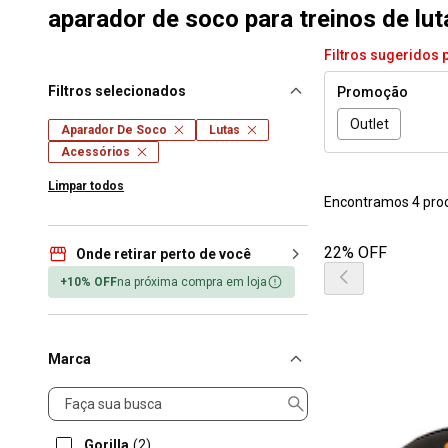
aparador de soco para treinos de lut
Filtros sugeridos 
Filtros selecionados
Promoção
Outlet
Aparador De Soco
Lutas
Acessórios
Limpar todos
Encontramos 4 pro
22% OFF
Onde retirar perto de você
+10% OFF
na próxima compra em loja
Marca
Marca
Gorilla
(2)