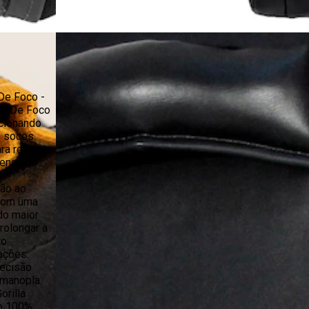
De Foco -
pla De Foco
cionando
s socos.
ara receber
enchido
ão ao
 com uma
do maior
rolongar a
to:
ações:
precisão
 manopla.
orilla
to 100%