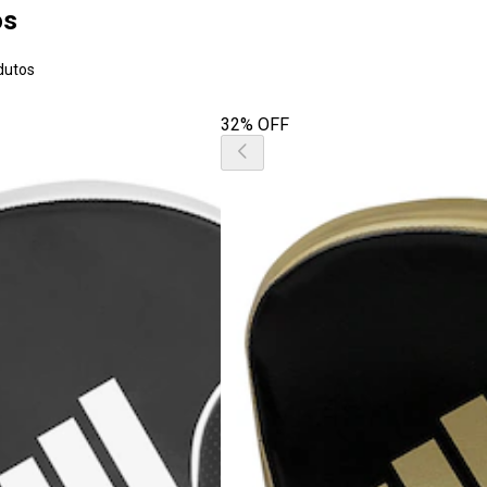
os
dutos
32% OFF