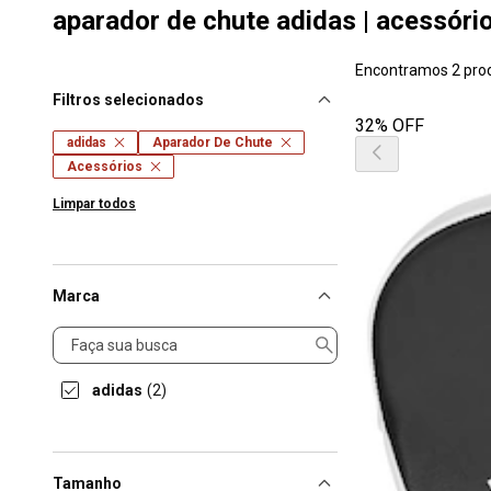
aparador de chute adidas | acessóri
Encontramos 2 pro
Filtros selecionados
32% OFF
adidas
Aparador De Chute
Acessórios
Limpar todos
Marca
Marca
adidas
(2)
Tamanho